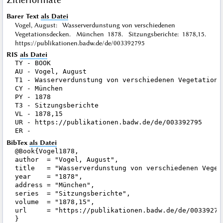
Barer Text
als Datei
Vogel, August: Wasserverdunstung von verschiedenen
Vegetationsdecken. München 1878. Sitzungsberichte: 1878,15.
https://publikationen.badw.de/de/003392795
RIS
als Datei
TY - BOOK

AU - Vogel, August

T1 - Wasserverdunstung von verschiedenen Vegetationsd
CY - München

PY - 1878

T3 - Sitzungsberichte

VL - 1878,15

UR - https://publikationen.badw.de/de/003392795

BibTex
als Datei
@Book{Vogel1878,

author  = "Vogel, August",

title   = "Wasserverdunstung von verschiedenen Vegeta
year    = "1878",

address = "München",

series  = "Sitzungsberichte",

volume  = "1878,15",

url     = "https://publikationen.badw.de/de/003392795