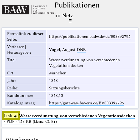
Publikationen
im Netz
☰
Permalink zu dieser
https://publikationen.badw.de/de/003392795
Seite
:
Verfasser |
Vogel
, August
DNB
Herausgeber
:
Titel
:
Wasserverdunstung von verschiedenen
Vegetationsdecken
Ort
:
München
Jahr
:
1878
Reihe
:
Sitzungsberichte
Bandnummer
:
1878,15
Katalogeintrag
:
https://gateway-bayern.de/BV003392795
Link ☛
Wasserverdunstung von verschiedenen Vegetationsdecken
· PDF · 153 KB
(
Lizenz
:
CC BY
)
Zitierformate