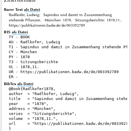
Barer Text
als Datei
Radlkofer, Ludwig: Sapindus und damit in Zusammenhang
stehende Pflanzen. München 1878. Sitzungsberichte: 1878,11..
https://publikationen.badw.de/de/003392789
RIS
als Datei
TY - BOOK

AU - Radlkofer, Ludwig

T1 - Sapindus und damit in Zusammenhang stehende Pfla
CY - München

PY - 1878

T3 - Sitzungsberichte

VL - 1878,11.

UR - https://publikationen.badw.de/de/003392789

BibTex
als Datei
@Book{Radlkofer1878,

author  = "Radlkofer, Ludwig",

title   = "Sapindus und damit in Zusammenhang stehend
year    = "1878",

address = "München",

series  = "Sitzungsberichte",

volume  = "1878,11.",

url     = "https://publikationen.badw.de/de/003392789