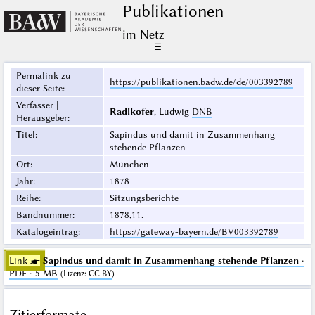
Publikationen
im Netz
☰
Permalink zu
https://publikationen.badw.de/de/003392789
dieser Seite
:
Verfasser |
Radlkofer
, Ludwig
DNB
Herausgeber
:
Titel
:
Sapindus und damit in Zusammenhang
stehende Pflanzen
Ort
:
München
Jahr
:
1878
Reihe
:
Sitzungsberichte
Bandnummer
:
1878,11.
Katalogeintrag
:
https://gateway-bayern.de/BV003392789
Link ☛
Sapindus und damit in Zusammenhang stehende Pflanzen
·
PDF · 5 MB
(
Lizenz
:
CC BY
)
Zitierformate