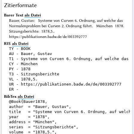
Zitierformate
Barer Text
als Datei
Bauer, Gustav: Systeme von Curven 6. Ordnung, auf welche das
Normalenproblem bei Curven 2. Ordnung führt. München 1878.
Sitzungsberichte: 1878,5..
https://publikationen.badw.de/de/003392777
RIS
als Datei
TY - BOOK

AU - Bauer, Gustav

T1 - Systeme von Curven 6. Ordnung, auf welche das N
CY - München

PY - 1878

T3 - Sitzungsberichte

VL - 1878,5.

UR - https://publikationen.badw.de/de/003392777

BibTex
als Datei
@Book{Bauer1878,

author  = "Bauer, Gustav",

title   = "Systeme von Curven 6. Ordnung, auf welche
year    = "1878",

address = "München",

series  = "Sitzungsberichte",

volume  = "1878,5.",
