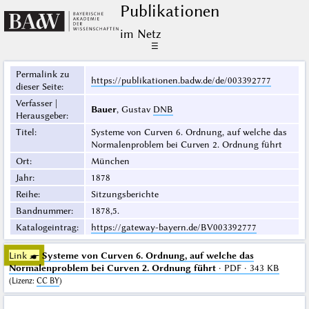
Publikationen
im Netz
☰
Permalink zu
https://publikationen.badw.de/de/003392777
dieser Seite
:
Verfasser |
Bauer
, Gustav
DNB
Herausgeber
:
Titel
:
Systeme von Curven 6. Ordnung, auf welche das
Normalenproblem bei Curven 2. Ordnung führt
Ort
:
München
Jahr
:
1878
Reihe
:
Sitzungsberichte
Bandnummer
:
1878,5.
Katalogeintrag
:
https://gateway-bayern.de/BV003392777
Link ☛
Systeme von Curven 6. Ordnung, auf welche das
Normalenproblem bei Curven 2. Ordnung führt
· PDF · 343 KB
(
Lizenz
:
CC BY
)