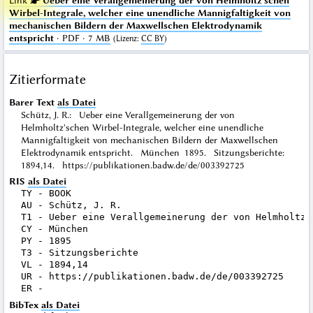
Link ☛
Ueber eine Verallgemeinerung der von Helmholtz'schen
Wirbel-Integrale, welcher eine unendliche Mannigfaltigkeit von
mechanischen Bildern der Maxwellschen Elektrodynamik
entspricht
· PDF · 7 MB
(
Lizenz
:
CC BY
)
Zitierformate
Barer Text
als Datei
Schütz, J. R.: Ueber eine Verallgemeinerung der von
Helmholtz'schen Wirbel-Integrale, welcher eine unendliche
Mannigfaltigkeit von mechanischen Bildern der Maxwellschen
Elektrodynamik entspricht. München 1895. Sitzungsberichte:
1894,14. https://publikationen.badw.de/de/003392725
RIS
als Datei
TY - BOOK

AU - Schütz, J. R.

T1 - Ueber eine Verallgemeinerung der von Helmholtz'
CY - München

PY - 1895

T3 - Sitzungsberichte

VL - 1894,14

UR - https://publikationen.badw.de/de/003392725

BibTex
als Datei