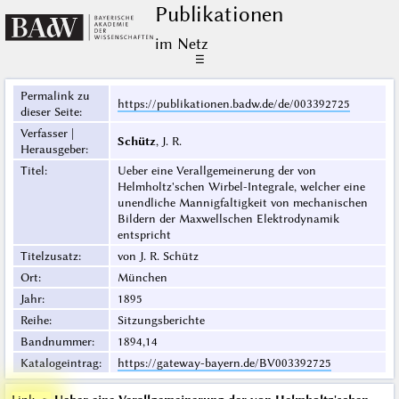
Publikationen
im Netz
☰
Permalink zu
https://publikationen.badw.de/de/003392725
dieser Seite
:
Verfasser |
Schütz
, J. R.
Herausgeber
:
Titel
:
Ueber eine Verallgemeinerung der von
Helmholtz'schen Wirbel-Integrale, welcher eine
unendliche Mannigfaltigkeit von mechanischen
Bildern der Maxwellschen Elektrodynamik
entspricht
Titelzusatz
:
von J. R. Schütz
Ort
:
München
Jahr
:
1895
Reihe
:
Sitzungsberichte
Bandnummer
:
1894,14
Katalogeintrag
:
https://gateway-bayern.de/BV003392725