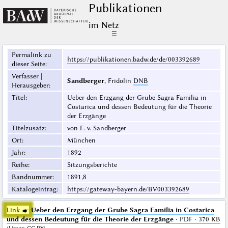
Publikationen
im Netz
☰
Permalink zu
https://publikationen.badw.de/de/003392689
dieser Seite
:
Verfasser |
Sandberger
, Fridolin
DNB
Herausgeber
:
Titel
:
Ueber den Erzgang der Grube Sagra Familia in
Costarica und dessen Bedeutung für die Theorie
der Erzgänge
Titelzusatz
:
von F. v. Sandberger
Ort
:
München
Jahr
:
1892
Reihe
:
Sitzungsberichte
Bandnummer
:
1891,8
Katalogeintrag
:
https://gateway-bayern.de/BV003392689
Link ☛
Ueber den Erzgang der Grube Sagra Familia in Costarica
und dessen Bedeutung für die Theorie der Erzgänge
· PDF · 370 KB