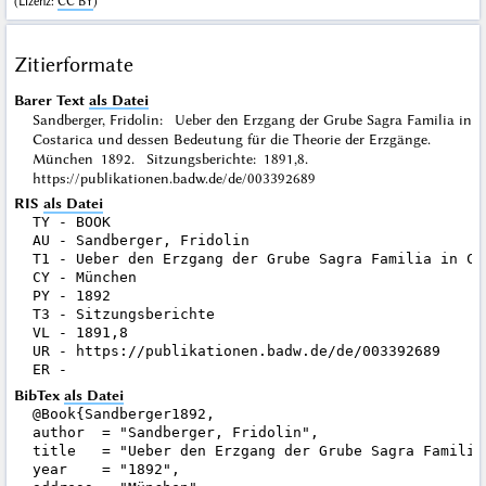
(
Lizenz
:
CC BY
)
Zitierformate
Barer Text
als Datei
Sandberger, Fridolin: Ueber den Erzgang der Grube Sagra Familia in
Costarica und dessen Bedeutung für die Theorie der Erzgänge.
München 1892. Sitzungsberichte: 1891,8.
https://publikationen.badw.de/de/003392689
RIS
als Datei
TY - BOOK

AU - Sandberger, Fridolin

T1 - Ueber den Erzgang der Grube Sagra Familia in Co
CY - München

PY - 1892

T3 - Sitzungsberichte

VL - 1891,8

UR - https://publikationen.badw.de/de/003392689

BibTex
als Datei
@Book{Sandberger1892,

author  = "Sandberger, Fridolin",

title   = "Ueber den Erzgang der Grube Sagra Familia
year    = "1892",
