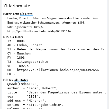
Zitierformate
Barer Text
als Datei
Emden, Robert: Ueber den Magnetismus des Eisens unter dem
Einfluss elektrischer Schwingungen. München 1893.
Sitzungsberichte: 1892,5.
https://publikationen.badw.de/de/003392656
RIS
als Datei
TY - BOOK

AU - Emden, Robert

T1 - Ueber den Magnetismus des Eisens unter dem Einf
CY - München

PY - 1893

T3 - Sitzungsberichte

VL - 1892,5

UR - https://publikationen.badw.de/de/003392656

BibTex
als Datei
@Book{Emden1893,

author  = "Emden, Robert",

title   = "Ueber den Magnetismus des Eisens unter de
year    = "1893",

address = "München",

series  = "Sitzungsberichte",

volume  = "1892,5",
