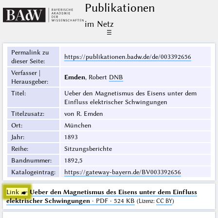
Publikationen
im Netz
☰
Permalink zu
https://publikationen.badw.de/de/003392656
dieser Seite
:
Verfasser |
Emden
, Robert
DNB
Herausgeber
:
Titel
:
Ueber den Magnetismus des Eisens unter dem
Einfluss elektrischer Schwingungen
Titelzusatz
:
von R. Emden
Ort
:
München
Jahr
:
1893
Reihe
:
Sitzungsberichte
Bandnummer
:
1892,5
Katalogeintrag
:
https://gateway-bayern.de/BV003392656
Link ☛
Ueber den Magnetismus des Eisens unter dem Einfluss
elektrischer Schwingungen
· PDF · 524 KB
(
Lizenz
:
CC BY
)