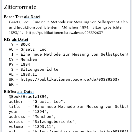
Zitierformate
Barer Text
als Datei
Graetz, Leo: Eine neue Methode zur Messung von Selbstpotentialen
und Induktionscoefficienten. München 1894. Sitzungsberichte:
1893,11. https://publikationen.badw.de/de/003392637
RIS
als Datei
TY - BOOK

AU - Graetz, Leo

T1 - Eine neue Methode zur Messung von Selbstpotenti
CY - München

PY - 1894

T3 - Sitzungsberichte

VL - 1893,11

UR - https://publikationen.badw.de/de/003392637

BibTex
als Datei
@Book{Graetz1894,

author  = "Graetz, Leo",

title   = "Eine neue Methode zur Messung von Selbstp
year    = "1894",

address = "München",

series  = "Sitzungsberichte",

volume  = "1893,11",

url     = "https://publikationen.badw.de/de/003392637