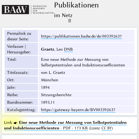
Publikationen
im Netz
☰
Permalink zu
https://publikationen.badw.de/de/003392637
dieser Seite
:
Verfasser |
Graetz
, Leo
DNB
Herausgeber
:
Titel
:
Eine neue Methode zur Messung von
Selbstpotentialen und Induktionscoefficienten
Titelzusatz
:
von L. Graetz
Ort
:
München
Jahr
:
1894
Reihe
:
Sitzungsberichte
Bandnummer
:
1893,11
Katalogeintrag
:
https://gateway-bayern.de/BV003392637
Link ☛
Eine neue Methode zur Messung von Selbstpotentialen
und Induktionscoefficienten
· PDF · 173 KB
(
Lizenz
:
CC BY
)