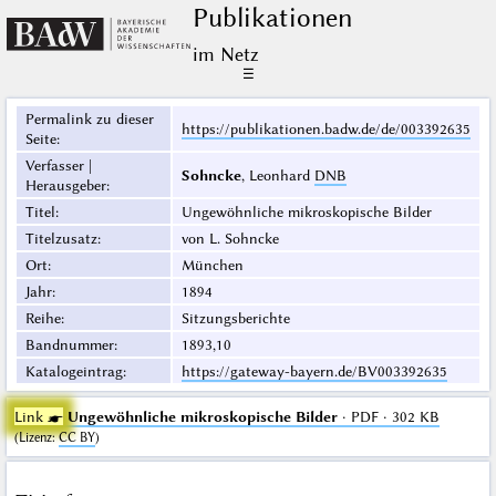
Publikationen
im Netz
☰
Permalink zu dieser
https://publikationen.badw.de/de/003392635
Seite
:
Verfasser |
Sohncke
, Leonhard
DNB
Herausgeber
:
Titel
:
Ungewöhnliche mikroskopische Bilder
Titelzusatz
:
von L. Sohncke
Ort
:
München
Jahr
:
1894
Reihe
:
Sitzungsberichte
Bandnummer
:
1893,10
Katalogeintrag
:
https://gateway-bayern.de/BV003392635
Link ☛
Ungewöhnliche mikroskopische Bilder
· PDF · 302 KB
(
Lizenz
:
CC BY
)