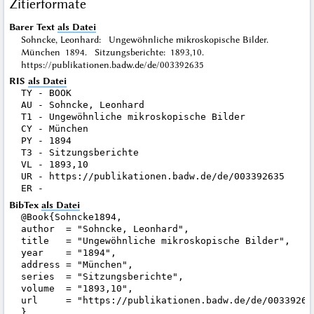
Zitierformate
Barer Text
als Datei
Sohncke, Leonhard: Ungewöhnliche mikroskopische Bilder.
München 1894. Sitzungsberichte: 1893,10.
https://publikationen.badw.de/de/003392635
RIS
als Datei
TY - BOOK

AU - Sohncke, Leonhard

T1 - Ungewöhnliche mikroskopische Bilder

CY - München

PY - 1894

T3 - Sitzungsberichte

VL - 1893,10

UR - https://publikationen.badw.de/de/003392635

BibTex
als Datei
@Book{Sohncke1894,

author  = "Sohncke, Leonhard",

title   = "Ungewöhnliche mikroskopische Bilder",

year    = "1894",

address = "München",

series  = "Sitzungsberichte",

volume  = "1893,10",

url     = "https://publikationen.badw.de/de/003392635