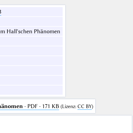
3
Zum Hall'schen Phänomen
Phänomen
· PDF · 171 KB
(
Lizenz
:
CC BY
)