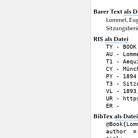
Barer Text
als D
Lommel, Eug
Sitzungsberi
RIS
als Datei
TY - BOOK

AU - Lomm
T1 - Aequ
CY - Münch
PY - 1894

T3 - Sitz
VL - 1893,
UR - http
BibTex
als Datei
@Book{Lomm
author  =