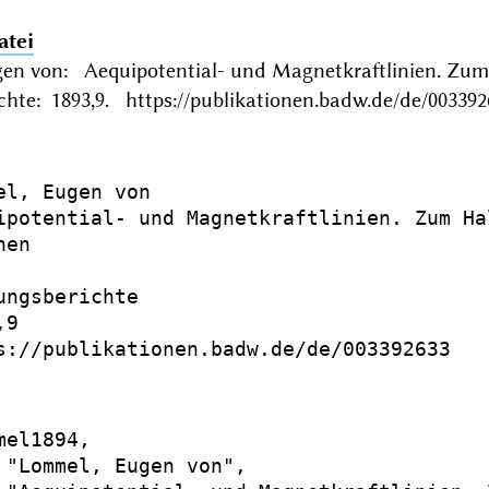
atei
en von: Aequipotential- und Magnetkraftlinien. 
chte: 1893,9. https://publikationen.badw.de/de/003392
el, Eugen von

ipotential- und Magnetkraftlinien. Zum Ha
en

ungsberichte

9

s://publikationen.badw.de/de/003392633

el1894,

 "Lommel, Eugen von",
