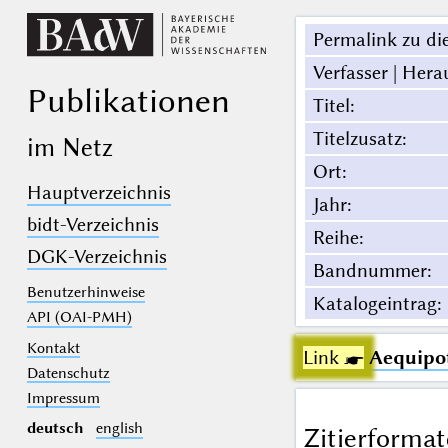
Permalink zu die
Verfasser | Hera
Publikationen
Titel
:
Titelzusatz
:
im Netz
Ort
:
Hauptverzeichnis
Jahr
:
bidt-Verzeichnis
Reihe
:
DGK-Verzeichnis
Bandnummer
:
Benutzerhinweise
Katalogeintrag
:
API (OAI-PMH)
Kontakt
Link ☛
Aequipot
Datenschutz
Impressum
deutsch
english
Zitierformat