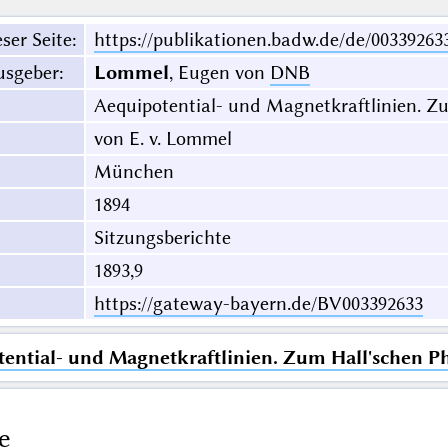
ser Seite
:
https://publikationen.badw.de/de/00339263
usgeber
:
Lommel
, Eugen von
DNB
Aequipotential- und Magnetkraftlinien. 
von E. v. Lommel
München
1894
Sitzungsberichte
1893,9
https://gateway-bayern.de/BV003392633
ential- und Magnetkraftlinien. Zum Hall'schen 
e