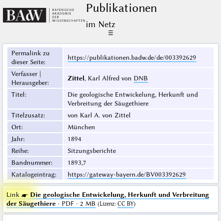
Publikationen
im Netz
☰
Permalink zu
https://publikationen.badw.de/de/003392629
dieser Seite
:
Verfasser |
Zittel
, Karl Alfred von
DNB
Herausgeber
:
Titel
:
Die geologische Entwickelung, Herkunft und
Verbreitung der Säugethiere
Titelzusatz
:
von Karl A. von Zittel
Ort
:
München
Jahr
:
1894
Reihe
:
Sitzungsberichte
Bandnummer
:
1893,7
Katalogeintrag
:
https://gateway-bayern.de/BV003392629
Link ☛
Die geologische Entwickelung, Herkunft und Verbreitung
der Säugethiere
· PDF · 2 MB
(
Lizenz
:
CC BY
)