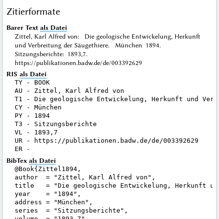
Zitierformate
Barer Text
als Datei
Zittel, Karl Alfred von: Die geologische Entwickelung, Herkunft
und Verbreitung der Säugethiere. München 1894.
Sitzungsberichte: 1893,7.
https://publikationen.badw.de/de/003392629
RIS
als Datei
TY - BOOK

AU - Zittel, Karl Alfred von

T1 - Die geologische Entwickelung, Herkunft und Verbr
CY - München

PY - 1894

T3 - Sitzungsberichte

VL - 1893,7

UR - https://publikationen.badw.de/de/003392629

BibTex
als Datei
@Book{Zittel1894,

author  = "Zittel, Karl Alfred von",

title   = "Die geologische Entwickelung, Herkunft un
year    = "1894",

address = "München",

series  = "Sitzungsberichte",

volume  = "1893,7",
