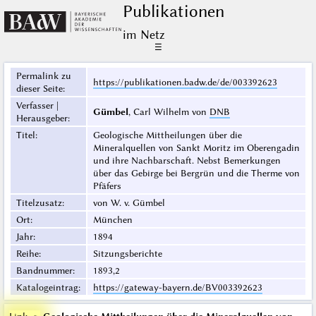
Publikationen
im Netz
☰
Permalink zu
https://publikationen.badw.de/de/003392623
dieser Seite
:
Verfasser |
Gümbel
, Carl Wilhelm von
DNB
Herausgeber
:
Titel
:
Geologische Mittheilungen über die
Mineralquellen von Sankt Moritz im Oberengadin
und ihre Nachbarschaft. Nebst Bemerkungen
über das Gebirge bei Bergrün und die Therme von
Pfäfers
Titelzusatz
:
von W. v. Gümbel
Ort
:
München
Jahr
:
1894
Reihe
:
Sitzungsberichte
Bandnummer
:
1893,2
Katalogeintrag
:
https://gateway-bayern.de/BV003392623