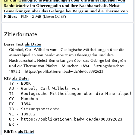
Link ☛
Geologische Mittheilungen über die Mineralquellen von
Sankt Moritz im Oberengadin und ihre Nachbarschaft. Nebst
Bemerkungen über das Gebirge bei Bergrün und die Therme von
Pfäfers
· PDF · 2 MB
(
Lizenz
:
CC BY
)
Zitierformate
Barer Text
als Datei
Gümbel, Carl Wilhelm von: Geologische Mittheilungen über die
Mineralquellen von Sankt Moritz im Oberengadin und ihre
Nachbarschaft. Nebst Bemerkungen über das Gebirge bei Bergrün
und die Therme von Pfäfers. München 1894. Sitzungsberichte:
1893,2. https://publikationen.badw.de/de/003392623
RIS
als Datei
TY - BOOK

AU - Gümbel, Carl Wilhelm von

T1 - Geologische Mittheilungen über die Mineralquell
CY - München

PY - 1894

T3 - Sitzungsberichte

VL - 1893,2

UR - https://publikationen.badw.de/de/003392623

BibTex
als Datei