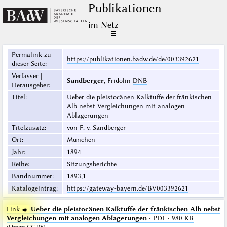
Publikationen
im Netz
☰
Permalink zu
https://publikationen.badw.de/de/003392621
dieser Seite
:
Verfasser |
Sandberger
, Fridolin
DNB
Herausgeber
:
Titel
:
Ueber die pleistocänen Kalktuffe der fränkischen
Alb nebst Vergleichungen mit analogen
Ablagerungen
Titelzusatz
:
von F. v. Sandberger
Ort
:
München
Jahr
:
1894
Reihe
:
Sitzungsberichte
Bandnummer
:
1893,1
Katalogeintrag
:
https://gateway-bayern.de/BV003392621
Link ☛
Ueber die pleistocänen Kalktuffe der fränkischen Alb nebst
Vergleichungen mit analogen Ablagerungen
· PDF · 980 KB