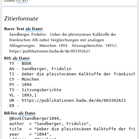
(
Lizenz
:
CC BY
)
Zitierformate
Barer Text
als Datei
Sandberger, Fridolin: Ueber die pleistocänen Kalktuffe der
fränkischen Alb nebst Vergleichungen mit analogen
Ablagerungen. München 1894. Sitzungsberichte: 1893,1.
https://publikationen.badw.de/de/003392621
RIS
als Datei
TY - BOOK

AU - Sandberger, Fridolin

T1 - Ueber die pleistocänen Kalktuffe der fränkische
CY - München

PY - 1894

T3 - Sitzungsberichte

VL - 1893,1

UR - https://publikationen.badw.de/de/003392621

BibTex
als Datei
@Book{Sandberger1894,

author  = "Sandberger, Fridolin",

title   = "Ueber die pleistocänen Kalktuffe der frän
year    = "1894",
