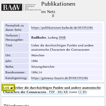
Publikationen
im Netz
☰
Permalink zu
https://publikationen.badw.de/de/003392586
dieser Seite
:
Verfasser |
Radlkofer
, Ludwig
DNB
Herausgeber
:
Titel
:
Ueber die durchsichtigen Punkte und andere
anatomische Charactere der Connaraceen
Ort
:
München
Jahr
:
1886
Reihe
:
Sitzungsberichte
Bandnummer
:
1886,14
Katalogeintrag
:
https://gateway-bayern.de/BV003392586
Link ☛
Ueber die durchsichtigen Punkte und andere anatomische
Charactere der Connaraceen
· PDF · 882 KB
(
Lizenz
:
CC BY
)
Zitierformate