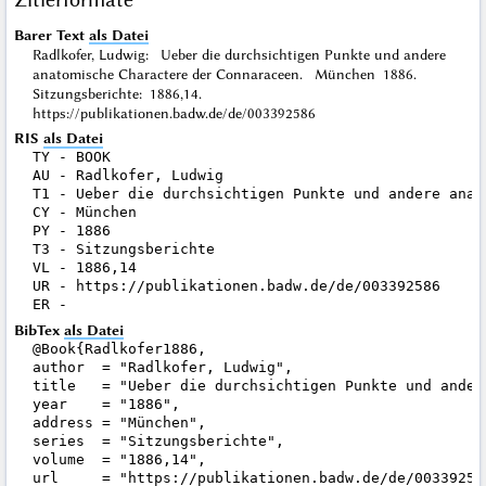
Barer Text
als Datei
Radlkofer, Ludwig: Ueber die durchsichtigen Punkte und andere
anatomische Charactere der Connaraceen. München 1886.
Sitzungsberichte: 1886,14.
https://publikationen.badw.de/de/003392586
RIS
als Datei
TY - BOOK

AU - Radlkofer, Ludwig

T1 - Ueber die durchsichtigen Punkte und andere anat
CY - München

PY - 1886

T3 - Sitzungsberichte

VL - 1886,14

UR - https://publikationen.badw.de/de/003392586

BibTex
als Datei
@Book{Radlkofer1886,

author  = "Radlkofer, Ludwig",

title   = "Ueber die durchsichtigen Punkte und ander
year    = "1886",

address = "München",

series  = "Sitzungsberichte",

volume  = "1886,14",

url     = "https://publikationen.badw.de/de/003392586