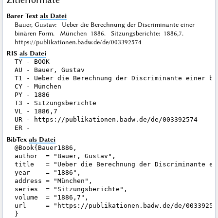
Barer Text
als Datei
Bauer, Gustav: Ueber die Berechnung der Discriminante einer
binären Form. München 1886. Sitzungsberichte: 1886,7.
https://publikationen.badw.de/de/003392574
RIS
als Datei
TY - BOOK

AU - Bauer, Gustav

T1 - Ueber die Berechnung der Discriminante einer bin
CY - München

PY - 1886

T3 - Sitzungsberichte

VL - 1886,7

UR - https://publikationen.badw.de/de/003392574

BibTex
als Datei
@Book{Bauer1886,

author  = "Bauer, Gustav",

title   = "Ueber die Berechnung der Discriminante ein
year    = "1886",

address = "München",

series  = "Sitzungsberichte",

volume  = "1886,7",

url     = "https://publikationen.badw.de/de/003392574