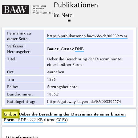
Publikationen
im Netz
☰
Permalink zu
https://publikationen.badw.de/de/003392574
dieser Seite
:
Verfasser |
Bauer
, Gustav
DNB
Herausgeber
:
Titel
:
Ueber die Berechnung der Discriminante
einer binären Form
Ort
:
München
Jahr
:
1886
Reihe
:
Sitzungsberichte
Bandnummer
:
1886,7
Katalogeintrag
:
https://gateway-bayern.de/BV003392574
Link ☛
Ueber die Berechnung der Discriminante einer binären
Form
· PDF · 277 KB
(
Lizenz
:
CC BY
)
Zitierformate