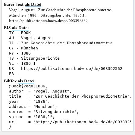
Barer Text
als Datei
Vogel, August: Zur Geschichte der Phosphoreudiometrie.
München 1886. Sitzungsberichte: 1886,1.
https://publikationen.badw.de/de/003392562
RIS
als Datei
TY - BOOK

AU - Vogel, August

T1 - Zur Geschichte der Phosphoreudiometrie

CY - München

PY - 1886

T3 - Sitzungsberichte

VL - 1886,1

UR - https://publikationen.badw.de/de/003392562

BibTex
als Datei
@Book{Vogel1886,

author  = "Vogel, August",

title   = "Zur Geschichte der Phosphoreudiometrie",

year    = "1886",

address = "München",

series  = "Sitzungsberichte",

volume  = "1886,1",

url     = "https://publikationen.badw.de/de/003392562