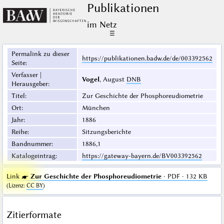
Publikationen
im Netz
☰
Permalink zu dieser
https://publikationen.badw.de/de/003392562
Seite
:
Verfasser |
Vogel
, August
DNB
Herausgeber
:
Titel
:
Zur Geschichte der Phosphoreudiometrie
Ort
:
München
Jahr
:
1886
Reihe
:
Sitzungsberichte
Bandnummer
:
1886,1
Katalogeintrag
:
https://gateway-bayern.de/BV003392562
Link ☛
Zur Geschichte der Phosphoreudiometrie
· PDF · 132 KB
(
Lizenz
:
CC BY
)
Zitierformate