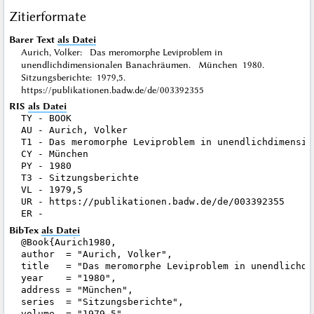
Zitierformate
Barer Text
als Datei
Aurich, Volker: Das meromorphe Leviproblem in
unendlichdimensionalen Banachräumen. München 1980.
Sitzungsberichte: 1979,5.
https://publikationen.badw.de/de/003392355
RIS
als Datei
TY - BOOK

AU - Aurich, Volker

T1 - Das meromorphe Leviproblem in unendlichdimension
CY - München

PY - 1980

T3 - Sitzungsberichte

VL - 1979,5

UR - https://publikationen.badw.de/de/003392355

BibTex
als Datei
@Book{Aurich1980,

author  = "Aurich, Volker",

title   = "Das meromorphe Leviproblem in unendlichdi
year    = "1980",

address = "München",

series  = "Sitzungsberichte",

volume  = "1979,5",
