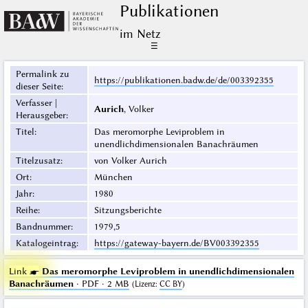
Publikationen
im Netz
☰
Permalink zu
https://publikationen.badw.de/de/003392355
dieser Seite
:
Verfasser |
Aurich
, Volker
Herausgeber
:
Titel
:
Das meromorphe Leviproblem in
unendlichdimensionalen Banachräumen
Titelzusatz
:
von Volker Aurich
Ort
:
München
Jahr
:
1980
Reihe
:
Sitzungsberichte
Bandnummer
:
1979,5
Katalogeintrag
:
https://gateway-bayern.de/BV003392355
Link ☛
Das meromorphe Leviproblem in unendlichdimensionalen
Banachräumen
· PDF · 2 MB
(
Lizenz
:
CC BY
)