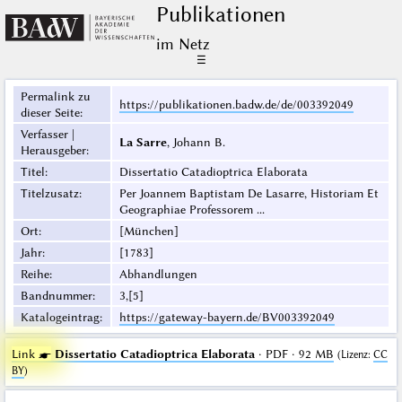
Publikationen
im Netz
☰
Permalink zu
https://publikationen.badw.de/de/003392049
dieser Seite
:
Verfasser |
La Sarre
, Johann B.
Herausgeber
:
Titel
:
Dissertatio Catadioptrica Elaborata
Titelzusatz
:
Per Joannem Baptistam De Lasarre, Historiam Et
Geographiae Professorem ...
Ort
:
[München]
Jahr
:
[1783]
Reihe
:
Abhandlungen
Bandnummer
:
3,[5]
Katalogeintrag
:
https://gateway-bayern.de/BV003392049
Link ☛
Dissertatio Catadioptrica Elaborata
· PDF · 92 MB
(
Lizenz
:
CC
BY
)