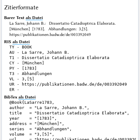
Zitierformate
Barer Text
als Datei
La Sarre, Johann B.: Dissertatio Catadioptrica Elaborata.
[München] [1783]. Abhandlungen: 3,[5].
https://publikationen.badw.de/de/003392049
RIS
als Datei
TY - BOOK

AU - La Sarre, Johann B.

T1 - Dissertatio Catadioptrica Elaborata

CY - [München]

PY - [1783]

T3 - Abhandlungen

VL - 3,[5]

UR - https://publikationen.badw.de/de/003392049

BibTex
als Datei
@Book{LaSarre1783,

author  = "La Sarre, Johann B.",

title   = "Dissertatio Catadioptrica Elaborata",

year    = "[1783]",

address = "[München]",

series  = "Abhandlungen",

volume  = "3,[5]",

url     = "https://publikationen.badw.de/de/003392049