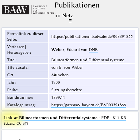
Publikationen
im Netz
☰
Permalink zu dieser
https://publikationen.badw.de/de/003391855
Seite
:
Verfasser |
Weber
, Eduard von
DNB
Herausgeber
:
Titel
:
Bilinearformen und Differentialsysteme
Titelzusatz
:
von E. von Weber
Ort
:
München
Jahr
:
1900
Reihe
:
Sitzungsberichte
Bandnummer
:
1899,11
Katalogeintrag
:
https://gateway-bayern.de/BV003391855
Link ☛
Bilinearformen und Differentialsysteme
· PDF · 811 KB
(
Lizenz
:
CC BY
)