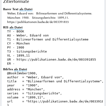
Zitierformate
Barer Text
als Datei
Weber, Eduard von: Bilinearformen und Differentialsysteme.
München 1900. Sitzungsberichte: 1899,11.
https://publikationen.badw.de/de/003391855
RIS
als Datei
TY - BOOK

AU - Weber, Eduard von

T1 - Bilinearformen und Differentialsysteme

CY - München

PY - 1900

T3 - Sitzungsberichte

VL - 1899,11

UR - https://publikationen.badw.de/de/003391855

BibTex
als Datei
@Book{Weber1900,

author  = "Weber, Eduard von",

title   = "Bilinearformen und Differentialsysteme",

year    = "1900",

address = "München",

series  = "Sitzungsberichte",

volume  = "1899,11",

url     = "https://publikationen.badw.de/de/003391855