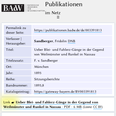
Publikationen
im Netz
☰
Permalink zu
https://publikationen.badw.de/de/003391813
dieser Seite
:
Verfasser |
Sandberger
, Fridolin
DNB
Herausgeber
:
Titel
:
Ueber Blei- und Fahlerz-Gänge in der Gegend
von Weilmünster und Runkel in Nassau
Titelzusatz
:
F. v. Sandberger
Ort
:
München
Jahr
:
1895
Reihe
:
Sitzungsberichte
Bandnummer
:
1895,8
Katalogeintrag
:
https://gateway-bayern.de/BV003391813
Link ☛
Ueber Blei- und Fahlerz-Gänge in der Gegend von
Weilmünster und Runkel in Nassau
· PDF · 6 MB
(
Lizenz
:
CC BY
)