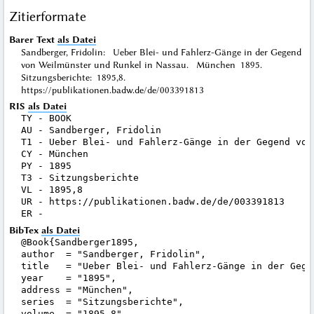
Zitierformate
Barer Text
als Datei
Sandberger, Fridolin: Ueber Blei- und Fahlerz-Gänge in der Gegend
von Weilmünster und Runkel in Nassau. München 1895.
Sitzungsberichte: 1895,8.
https://publikationen.badw.de/de/003391813
RIS
als Datei
TY - BOOK

AU - Sandberger, Fridolin

T1 - Ueber Blei- und Fahlerz-Gänge in der Gegend von
CY - München

PY - 1895

T3 - Sitzungsberichte

VL - 1895,8

UR - https://publikationen.badw.de/de/003391813

BibTex
als Datei
@Book{Sandberger1895,

author  = "Sandberger, Fridolin",

title   = "Ueber Blei- und Fahlerz-Gänge in der Gege
year    = "1895",

address = "München",

series  = "Sitzungsberichte",

volume  = "1895,8",
