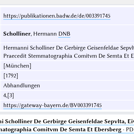
https://publikationen.badw.de/de/003391745
Scholliner
, Hermann
DNB
Hermanni Scholliner De Gerbirge Geisenfeldae Sepvlta
Praecedit Stemmatographia Comitvm De Semta Et E
[München]
[1792]
Abhandlungen
4,[3]
https://gateway-bayern.de/BV003391745
 Scholliner De Gerbirge Geisenfeldae Sepvlta, Eiv
matographia Comitvm De Semta Et Ebersberg
· PD