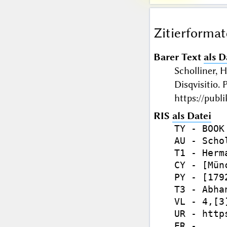
Zitierformat
Barer Text
als D
Scholliner, 
Disqvisitio
https://publ
RIS
als Datei
TY - BOOK

AU - Scho
T1 - Herm
CY - [Münc
PY - [1792
T3 - Abhan
VL - 4,[3]
UR - http