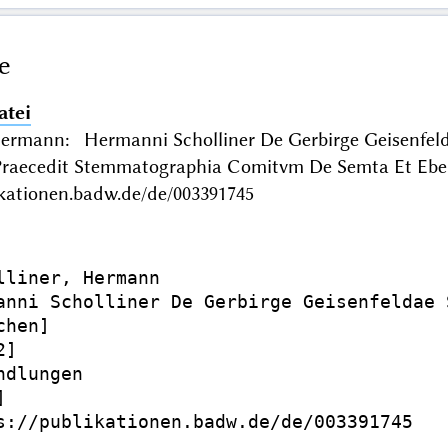
e
atei
Hermann: Hermanni Scholliner De Gerbirge Geisenfelda
. Praecedit Stemmatographia Comitvm De Semta Et E
ikationen.badw.de/de/003391745
lliner, Hermann

anni Scholliner De Gerbirge Geisenfeldae 
hen]

]

dlungen



s://publikationen.badw.de/de/003391745
