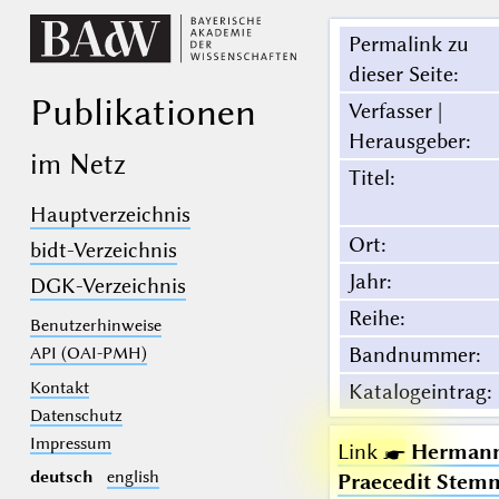
Permalink zu
dieser Seite
:
Publikationen
Verfasser |
Herausgeber
:
im Netz
Titel
:
Hauptverzeichnis
Ort
:
bidt-Verzeichnis
Jahr
:
DGK-Verzeichnis
Reihe
:
Benutzerhinweise
Bandnummer
:
API (OAI-PMH)
Kontakt
Katalogeintrag
:
Datenschutz
Impressum
Link ☛
Hermanni
deutsch
english
Praecedit Stem