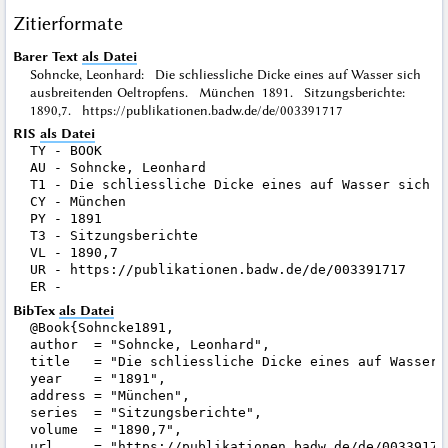
Zitierformate
Barer Text
als Datei
Sohncke, Leonhard: Die schliessliche Dicke eines auf Wasser sich
ausbreitenden Oeltropfens. München 1891. Sitzungsberichte:
1890,7. https://publikationen.badw.de/de/003391717
RIS
als Datei
TY - BOOK

AU - Sohncke, Leonhard

T1 - Die schliessliche Dicke eines auf Wasser sich au
CY - München

PY - 1891

T3 - Sitzungsberichte

VL - 1890,7

UR - https://publikationen.badw.de/de/003391717

BibTex
als Datei
@Book{Sohncke1891,

author  = "Sohncke, Leonhard",

title   = "Die schliessliche Dicke eines auf Wasser 
year    = "1891",

address = "München",

series  = "Sitzungsberichte",

volume  = "1890,7",

url     = "https://publikationen.badw.de/de/003391717