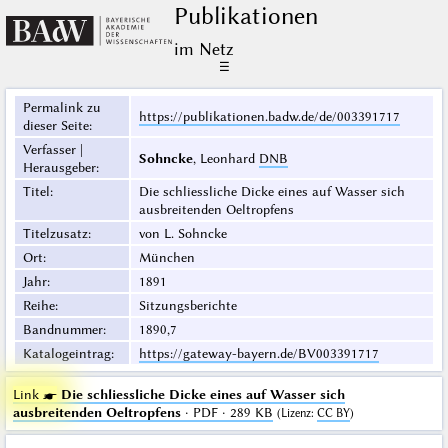
Publikationen
im Netz
☰
Permalink zu
https://publikationen.badw.de/de/003391717
dieser Seite
:
Verfasser |
Sohncke
, Leonhard
DNB
Herausgeber
:
Titel
:
Die schliessliche Dicke eines auf Wasser sich
ausbreitenden Oeltropfens
Titelzusatz
:
von L. Sohncke
Ort
:
München
Jahr
:
1891
Reihe
:
Sitzungsberichte
Bandnummer
:
1890,7
Katalogeintrag
:
https://gateway-bayern.de/BV003391717
Link ☛
Die schliessliche Dicke eines auf Wasser sich
ausbreitenden Oeltropfens
· PDF · 289 KB
(
Lizenz
:
CC BY
)