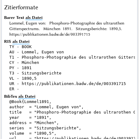
Zitierformate
Barer Text
als Datei
Lommel, Eugen von: Phosphoro-Photographie des ultrarothen
Gitterspectrums. München 1891. Sitzungsberichte: 1890,5.
https://publikationen.badw.de/de/003391715
RIS
als Datei
TY - BOOK

AU - Lommel, Eugen von

T1 - Phosphoro-Photographie des ultrarothen Gitterspe
CY - München

PY - 1891

T3 - Sitzungsberichte

VL - 1890,5

UR - https://publikationen.badw.de/de/003391715

BibTex
als Datei
@Book{Lommel1891,

author  = "Lommel, Eugen von",

title   = "Phosphoro-Photographie des ultrarothen Git
year    = "1891",

address = "München",

series  = "Sitzungsberichte",

volume  = "1890,5",

url     = "https://publikationen.badw.de/de/003391715