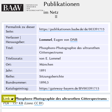
Publikationen
im Netz
☰
Permalink zu dieser
https://publikationen.badw.de/de/003391715
Seite
:
Verfasser |
Lommel
, Eugen von
DNB
Herausgeber
:
Titel
:
Phosphoro-Photographie des ultrarothen
Gitterspectrums
Titelzusatz
:
von E. Lommel
Ort
:
München
Jahr
:
1891
Reihe
:
Sitzungsberichte
Bandnummer
:
1890,5
Katalogeintrag
:
https://gateway-bayern.de/BV003391715
Link ☛
Phosphoro-Photographie des ultrarothen Gitterspectrums
·
PDF · 157 KB
(
Lizenz
:
CC BY
)