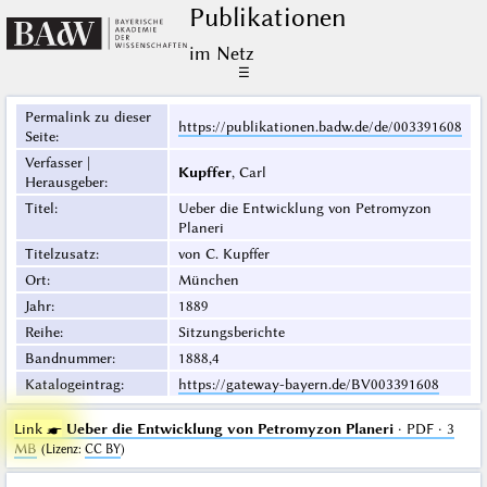
Publikationen
im Netz
☰
Permalink zu dieser
https://publikationen.badw.de/de/003391608
Seite
:
Verfasser |
Kupffer
, Carl
Herausgeber
:
Titel
:
Ueber die Entwicklung von Petromyzon
Planeri
Titelzusatz
:
von C. Kupffer
Ort
:
München
Jahr
:
1889
Reihe
:
Sitzungsberichte
Bandnummer
:
1888,4
Katalogeintrag
:
https://gateway-bayern.de/BV003391608
Link ☛
Ueber die Entwicklung von Petromyzon Planeri
· PDF · 3
MB
(
Lizenz
:
CC BY
)