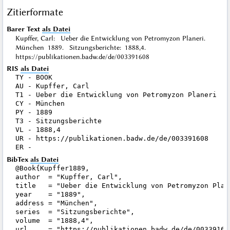
Zitierformate
Barer Text
als Datei
Kupffer, Carl: Ueber die Entwicklung von Petromyzon Planeri.
München 1889. Sitzungsberichte: 1888,4.
https://publikationen.badw.de/de/003391608
RIS
als Datei
TY - BOOK

AU - Kupffer, Carl

T1 - Ueber die Entwicklung von Petromyzon Planeri

CY - München

PY - 1889

T3 - Sitzungsberichte

VL - 1888,4

UR - https://publikationen.badw.de/de/003391608

BibTex
als Datei
@Book{Kupffer1889,

author  = "Kupffer, Carl",

title   = "Ueber die Entwicklung von Petromyzon Plane
year    = "1889",

address = "München",

series  = "Sitzungsberichte",

volume  = "1888,4",

url     = "https://publikationen.badw.de/de/003391608