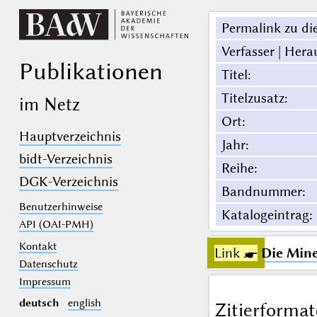
Permalink zu die
Verfasser | Hera
Publikationen
Titel
:
Titelzusatz
:
im Netz
Ort
:
Hauptverzeichnis
Jahr
:
bidt-Verzeichnis
Reihe
:
DGK-Verzeichnis
Bandnummer
:
Benutzerhinweise
Katalogeintrag
:
API (OAI-PMH)
Kontakt
Link ☛
Die Mine
Datenschutz
Impressum
deutsch
english
Zitierformat