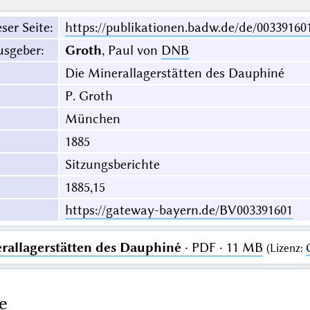
ser Seite
:
https://publikationen.badw.de/de/00339160
usgeber
:
Groth
, Paul von
DNB
Die Minerallagerstätten des Dauphiné
P. Groth
München
1885
Sitzungsberichte
1885,15
https://gateway-bayern.de/BV003391601
rallagerstätten des Dauphiné
· PDF · 11 MB
(
Lizenz
:
e