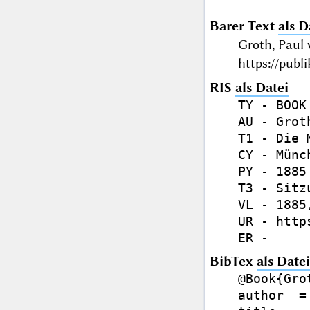
Barer Text
als D
Groth, Paul
https://publ
RIS
als Datei
TY - BOOK

AU - Grot
T1 - Die 
CY - Münch
PY - 1885

T3 - Sitz
VL - 1885,
UR - http
BibTex
als Datei
@Book{Grot
author  =