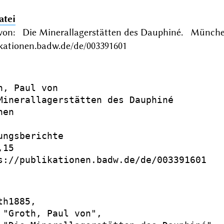
atei
 von: Die Minerallagerstätten des Dauphiné. Münche
ikationen.badw.de/de/003391601
h, Paul von

Minerallagerstätten des Dauphiné

en

ungsberichte

15

s://publikationen.badw.de/de/003391601

h1885,

 "Groth, Paul von",
