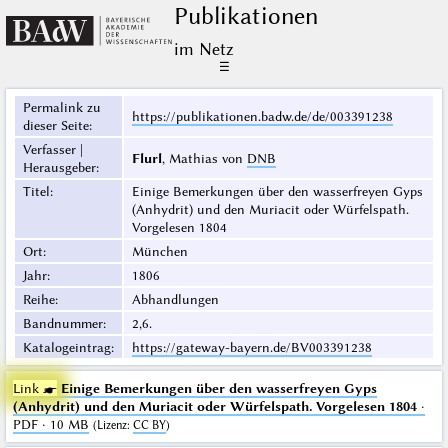
Publikationen
im Netz
☰
Permalink zu
https://publikationen.badw.de/de/003391238
dieser Seite
:
Verfasser |
Flurl
, Mathias von
DNB
Herausgeber
:
Titel
:
Einige Bemerkungen über den wasserfreyen Gyps
(Anhydrit) und den Muriacit oder Würfelspath.
Vorgelesen 1804
Ort
:
München
Jahr
:
1806
Reihe
:
Abhandlungen
Bandnummer
:
2,6.
Katalogeintrag
:
https://gateway-bayern.de/BV003391238
Link ☛
Einige Bemerkungen über den wasserfreyen Gyps
(Anhydrit) und den Muriacit oder Würfelspath. Vorgelesen 1804
·
PDF · 10 MB
(
Lizenz
:
CC BY
)