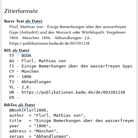
Zitierformate
Barer Text
als Datei
Flurl, Mathias von: Einige Bemerkungen über den wasserfreyen
Gyps (Anhydrit) und den Muriacit oder Würfelspath. Vorgelesen
1804. München 1806. Abhandlungen: 2,6..
https://publikationen.badw.de/de/003391238
RIS
als Datei
TY - BOOK

AU - Flurl, Mathias von

T1 - Einige Bemerkungen über den wasserfreyen Gyps (
CY - München

PY - 1806

T3 - Abhandlungen

VL - 2,6.

UR - https://publikationen.badw.de/de/003391238

BibTex
als Datei
@Book{Flurl1806,

author  = "Flurl, Mathias von",

title   = "Einige Bemerkungen über den wasserfreyen 
year    = "1806",

address = "München",

series  = "Abhandlungen",
