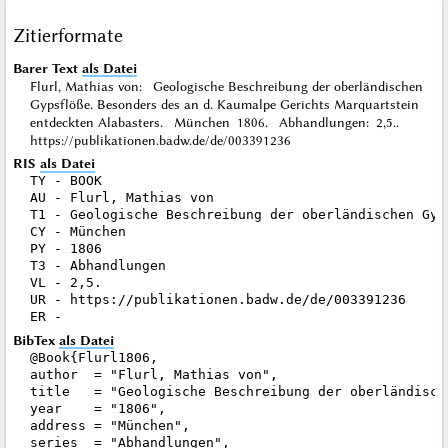
Zitierformate
Barer Text
als Datei
Flurl, Mathias von: Geologische Beschreibung der oberländischen
Gypsflöße. Besonders des an d. Kaumalpe Gerichts Marquartstein
entdeckten Alabasters. München 1806. Abhandlungen: 2,5..
https://publikationen.badw.de/de/003391236
RIS
als Datei
TY - BOOK

AU - Flurl, Mathias von

T1 - Geologische Beschreibung der oberländischen Gyp
CY - München

PY - 1806

T3 - Abhandlungen

VL - 2,5.

UR - https://publikationen.badw.de/de/003391236

BibTex
als Datei
@Book{Flurl1806,

author  = "Flurl, Mathias von",

title   = "Geologische Beschreibung der oberländisch
year    = "1806",

address = "München",

series  = "Abhandlungen",
