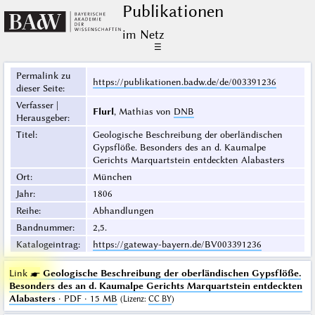
Publikationen
im Netz
☰
Permalink zu
https://publikationen.badw.de/de/003391236
dieser Seite
:
Verfasser |
Flurl
, Mathias von
DNB
Herausgeber
:
Titel
:
Geologische Beschreibung der oberländischen
Gypsflöße. Besonders des an d. Kaumalpe
Gerichts Marquartstein entdeckten Alabasters
Ort
:
München
Jahr
:
1806
Reihe
:
Abhandlungen
Bandnummer
:
2,5.
Katalogeintrag
:
https://gateway-bayern.de/BV003391236
Link ☛
Geologische Beschreibung der oberländischen Gypsflöße.
Besonders des an d. Kaumalpe Gerichts Marquartstein entdeckten
Alabasters
· PDF · 15 MB
(
Lizenz
:
CC BY
)