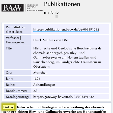
Publikationen
im Netz
☰
Permalink zu
https://publikationen.badw.de/de/003391232
dieser Seite
:
Verfasser |
Flurl
, Mathias von
DNB
Herausgeber
:
Titel
:
Historische und Geologische Beschreibung der
ehemals sehr ergiebigen Bley- und
Gallmaybergwerke am Hohenstauffen und
Rauschenberg, im Landgerichte Traunstein in
Oberbaiern
Ort
:
München
Jahr
:
1806
Reihe
:
Abhandlungen
Bandnummer
:
2,3.
Katalogeintrag
:
https://gateway-bayern.de/BV003391232
Link ☛
Historische und Geologische Beschreibung der ehemals
sehr ergiebigen Bley- und Gallmaybergwerke am Hohenstauffen