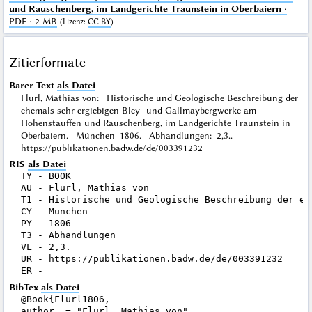
und Rauschenberg, im Landgerichte Traunstein in Oberbaiern
·
PDF · 2 MB
(
Lizenz
:
CC BY
)
Zitierformate
Barer Text
als Datei
Flurl, Mathias von: Historische und Geologische Beschreibung der
ehemals sehr ergiebigen Bley- und Gallmaybergwerke am
Hohenstauffen und Rauschenberg, im Landgerichte Traunstein in
Oberbaiern. München 1806. Abhandlungen: 2,3..
https://publikationen.badw.de/de/003391232
RIS
als Datei
TY - BOOK

AU - Flurl, Mathias von

T1 - Historische und Geologische Beschreibung der eh
CY - München

PY - 1806

T3 - Abhandlungen

VL - 2,3.

UR - https://publikationen.badw.de/de/003391232

BibTex
als Datei
@Book{Flurl1806,

author  = "Flurl, Mathias von",
