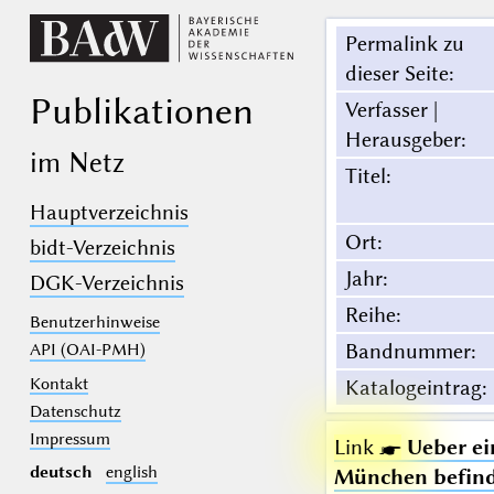
Permalink zu
dieser Seite
:
Publikationen
Verfasser |
Herausgeber
:
im Netz
Titel
:
Hauptverzeichnis
Ort
:
bidt-Verzeichnis
Jahr
:
DGK-Verzeichnis
Reihe
:
Benutzerhinweise
Bandnummer
:
API (OAI-PMH)
Kontakt
Katalogeintrag
:
Datenschutz
Impressum
Link ☛
Ueber ei
deutsch
english
München befinde