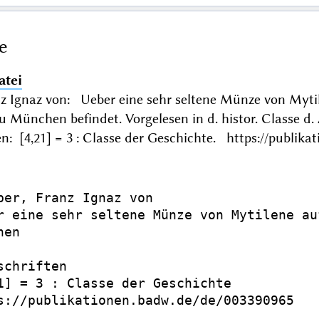
e
atei
nz Ignaz von: Ueber eine sehr seltene Münze von Mytil
 München befindet. Vorgelesen in d. histor. Classe 
n: [4,21] = 3 : Classe der Geschichte. https://publik
ber, Franz Ignaz von

r eine sehr seltene Münze von Mytilene au
en

schriften

1] = 3 : Classe der Geschichte

s://publikationen.badw.de/de/003390965
