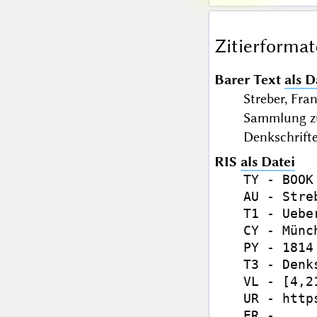
Zitierformat
Barer Text
als D
Streber, Fra
Sammlung zu
Denkschrifte
RIS
als Datei
TY - BOOK

AU - Stre
T1 - Uebe
CY - Münch
PY - 1814

T3 - Denk
VL - [4,2
UR - http