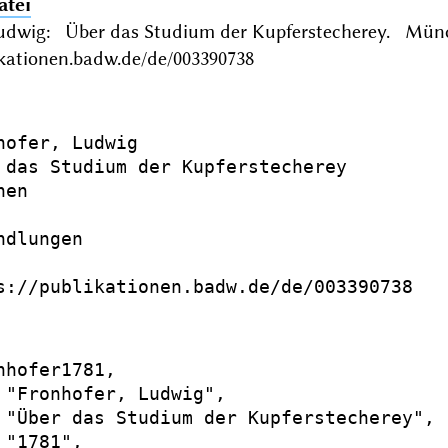
atei
Ludwig: Über das Studium der Kupferstecherey. Mü
ikationen.badw.de/de/003390738
hofer, Ludwig

 das Studium der Kupferstecherey

en

dlungen

s://publikationen.badw.de/de/003390738

nhofer1781,

 "Fronhofer, Ludwig",

 "Über das Studium der Kupferstecherey",

"1781",
