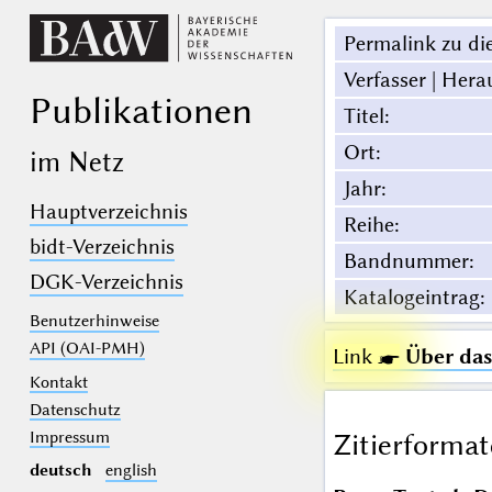
Permalink zu die
Verfasser | Hera
Publikationen
Titel
:
Ort
:
im Netz
Jahr
:
Hauptverzeichnis
Reihe
:
bidt-Verzeichnis
Bandnummer
:
DGK-Verzeichnis
Katalogeintrag
:
Benutzerhinweise
API (OAI-PMH)
Link ☛
Über das
Kontakt
Datenschutz
Impressum
Zitierformat
deutsch
english