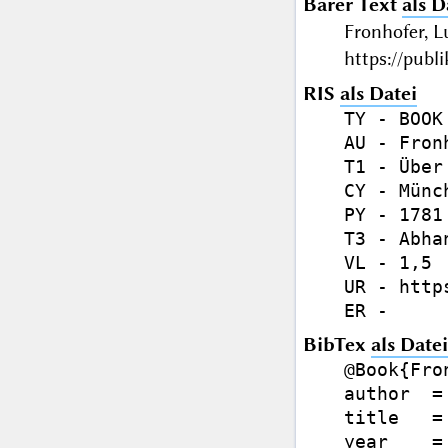
Barer Text
als D
Fronhofer, 
https://publ
RIS
als Datei
TY - BOOK

AU - Fron
T1 - Über
CY - Münch
PY - 1781

T3 - Abhan
VL - 1,5

UR - http
BibTex
als Datei
@Book{Fro
author  =
title   =
year    = 