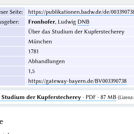
ser Seite
:
https://publikationen.badw.de/de/00339073
usgeber
:
Fronhofer
, Ludwig
DNB
Über das Studium der Kupferstecherey
München
1781
Abhandlungen
1,5
https://gateway-bayern.de/BV003390738
 Studium der Kupferstecherey
· PDF · 87 MB
(
Lizenz
e