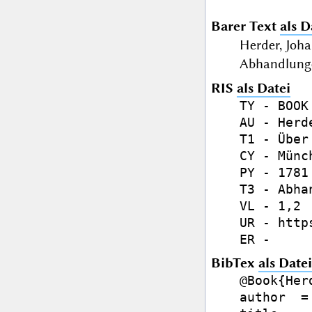
Barer Text
als D
Herder, Joh
Abhandlunge
RIS
als Datei
TY - BOOK

AU - Herd
T1 - Über
CY - Münch
PY - 1781

T3 - Abhan
VL - 1,2

UR - http
BibTex
als Datei
@Book{Herd
author  =