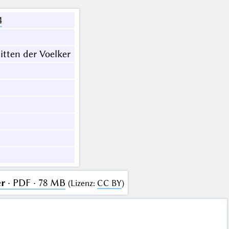
4
itten der Voelker
er
· PDF · 78 MB
(
Lizenz
:
CC BY
)