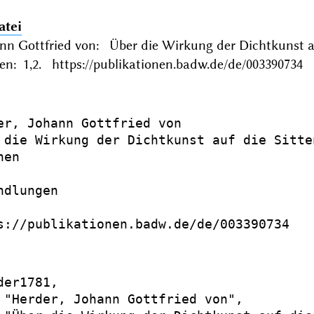
atei
ann Gottfried von: Über die Wirkung der Dichtkunst 
n: 1,2. https://publikationen.badw.de/de/003390734
er, Johann Gottfried von

 die Wirkung der Dichtkunst auf die Sitte
en

dlungen

s://publikationen.badw.de/de/003390734

er1781,

 "Herder, Johann Gottfried von",
