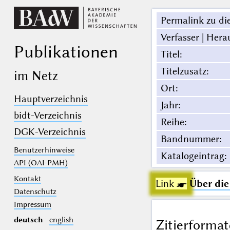
Permalink zu die
Verfasser | Hera
Publikationen
Titel
:
Titelzusatz
:
im Netz
Ort
:
Hauptverzeichnis
Jahr
:
bidt-Verzeichnis
Reihe
:
DGK-Verzeichnis
Bandnummer
:
Benutzerhinweise
Katalogeintrag
:
API (OAI-PMH)
Kontakt
Link ☛
Über die
Datenschutz
Impressum
deutsch
english
Zitierformat