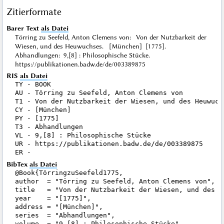
Zitierformate
Barer Text
als Datei
Törring zu Seefeld, Anton Clemens von: Von der Nutzbarkeit der
Wiesen, und des Heuwuchses. [München] [1775].
Abhandlungen: 9,[8] : Philosophische Stücke.
https://publikationen.badw.de/de/003389875
RIS
als Datei
TY - BOOK

AU - Törring zu Seefeld, Anton Clemens von

T1 - Von der Nutzbarkeit der Wiesen, und des Heuwuchs
CY - [München]

PY - [1775]

T3 - Abhandlungen

VL - 9,[8] : Philosophische Stücke

UR - https://publikationen.badw.de/de/003389875

BibTex
als Datei
@Book{TörringzuSeefeld1775,

author  = "Törring zu Seefeld, Anton Clemens von",

title   = "Von der Nutzbarkeit der Wiesen, und des He
year    = "[1775]",

address = "[München]",

series  = "Abhandlungen",

volume  = "9,[8] : Philosophische Stücke",
