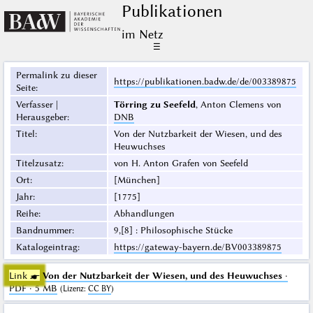
Publikationen
im Netz
☰
Permalink zu dieser
https://publikationen.badw.de/de/003389875
Seite
:
Verfasser |
Törring zu Seefeld
, Anton Clemens von
Herausgeber
:
DNB
Titel
:
Von der Nutzbarkeit der Wiesen, und des
Heuwuchses
Titelzusatz
:
von H. Anton Grafen von Seefeld
Ort
:
[München]
Jahr
:
[1775]
Reihe
:
Abhandlungen
Bandnummer
:
9,[8] : Philosophische Stücke
Katalogeintrag
:
https://gateway-bayern.de/BV003389875
Link ☛
Von der Nutzbarkeit der Wiesen, und des Heuwuchses
·
PDF · 5 MB
(
Lizenz
:
CC BY
)