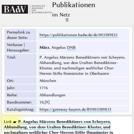
Publikationen
im Netz
☰
Permalink zu
https://publikationen.badw.de/de/003389833
dieser Seite
:
Verfasser |
März
, Angelus
DNB
Herausgeber
:
Titel
:
P. Angelus Märzens Benediktiners von Scheyern,
Abhandlung, von dem Uralten Benediktiner-
Kloster, und nachmaligen weltlicher Chor-
Herren-Stifte Ilmmünster in Oberbaiern
Ort
:
München
Jahr
:
1776
Reihe
:
Abhandlungen
Bandnummer
:
10,[9]
Katalogeintrag
:
https://gateway-bayern.de/BV003389833
Link ☛
P. Angelus Märzens Benediktiners von Scheyern,
Abhandlung, von dem Uralten Benediktiner-Kloster, und
nachmaligen weltlicher Chor-Herren-Stifte Ilmmünster in