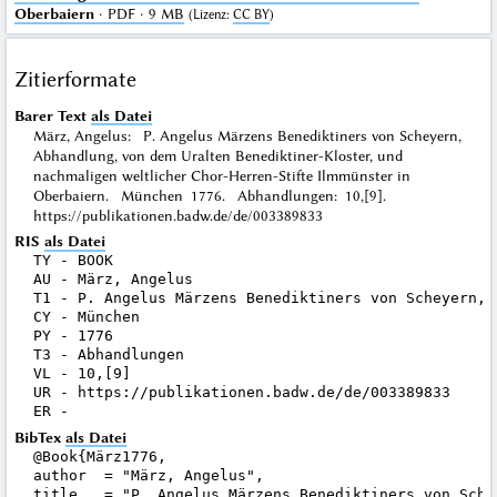
Oberbaiern
· PDF · 9 MB
(
Lizenz
:
CC BY
)
Zitierformate
Barer Text
als Datei
März, Angelus: P. Angelus Märzens Benediktiners von Scheyern,
Abhandlung, von dem Uralten Benediktiner-Kloster, und
nachmaligen weltlicher Chor-Herren-Stifte Ilmmünster in
Oberbaiern. München 1776. Abhandlungen: 10,[9].
https://publikationen.badw.de/de/003389833
RIS
als Datei
TY - BOOK

AU - März, Angelus

T1 - P. Angelus Märzens Benediktiners von Scheyern, 
CY - München

PY - 1776

T3 - Abhandlungen

VL - 10,[9]

UR - https://publikationen.badw.de/de/003389833

BibTex
als Datei
@Book{März1776,

author  = "März, Angelus",

title   = "P. Angelus Märzens Benediktiners von Sche