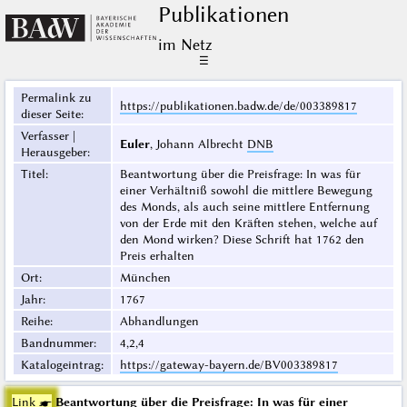
Publikationen
im Netz
☰
Permalink zu
https://publikationen.badw.de/de/003389817
dieser Seite
:
Verfasser |
Euler
, Johann Albrecht
DNB
Herausgeber
:
Titel
:
Beantwortung über die Preisfrage: In was für
einer Verhältniß sowohl die mittlere Bewegung
des Monds, als auch seine mittlere Entfernung
von der Erde mit den Kräften stehen, welche auf
den Mond wirken? Diese Schrift hat 1762 den
Preis erhalten
Ort
:
München
Jahr
:
1767
Reihe
:
Abhandlungen
Bandnummer
:
4,2,4
Katalogeintrag
:
https://gateway-bayern.de/BV003389817
Link ☛
Beantwortung über die Preisfrage: In was für einer