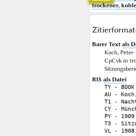
trockener, kohl
Zitierformat
Barer Text
als D
Koch, Peter-
CpCvk in tr
Sitzungsberi
RIS
als Datei
TY - BOOK

AU - Koch
T1 - Nach
CY - Münch
PY - 1909

T3 - Sitz
VL - 1908,