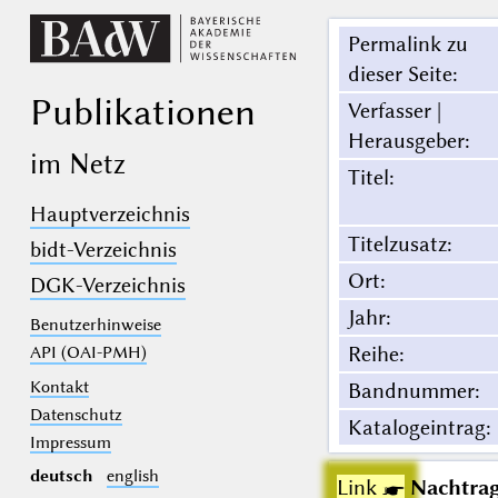
Permalink zu
dieser Seite
:
Publikationen
Verfasser |
Herausgeber
:
im Netz
Titel
:
Hauptverzeichnis
Titelzusatz
:
bidt-Verzeichnis
Ort
:
DGK-Verzeichnis
Jahr
:
Benutzerhinweise
Reihe
:
API (OAI-PMH)
Kontakt
Bandnummer
:
Datenschutz
Katalogeintrag
:
Impressum
deutsch
english
Link ☛
Nachtrag