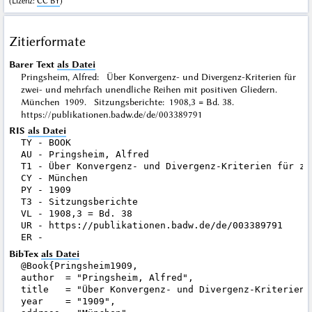
(
Lizenz
:
CC BY
)
Zitierformate
Barer Text
als Datei
Pringsheim, Alfred: Über Konvergenz- und Divergenz-Kriterien für
zwei- und mehrfach unendliche Reihen mit positiven Gliedern.
München 1909. Sitzungsberichte: 1908,3 = Bd. 38.
https://publikationen.badw.de/de/003389791
RIS
als Datei
TY - BOOK

AU - Pringsheim, Alfred

T1 - Über Konvergenz- und Divergenz-Kriterien für zw
CY - München

PY - 1909

T3 - Sitzungsberichte

VL - 1908,3 = Bd. 38

UR - https://publikationen.badw.de/de/003389791

BibTex
als Datei
@Book{Pringsheim1909,

author  = "Pringsheim, Alfred",

title   = "Über Konvergenz- und Divergenz-Kriterien 
year    = "1909",
