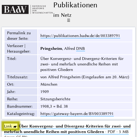
Publikationen
im Netz
☰
Permalink zu
https://publikationen.badw.de/de/003389791
dieser Seite
:
Verfasser |
Pringsheim
, Alfred
DNB
Herausgeber
:
Titel
:
Über Konvergenz- und Divergenz-Kriterien für
zwei- und mehrfach unendliche Reihen mit
positiven Gliedern
Titelzusatz
:
von Alfred Pringsheim (Eingelaufen am 20. März)
Ort
:
München
Jahr
:
1909
Reihe
:
Sitzungsberichte
Bandnummer
:
1908,3 = Bd. 38
Katalogeintrag
:
https://gateway-bayern.de/BV003389791
Link ☛
Über Konvergenz- und Divergenz-Kriterien für zwei- und
mehrfach unendliche Reihen mit positiven Gliedern
· PDF · 5 MB