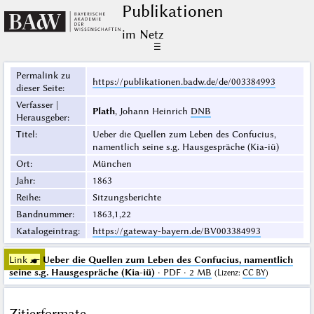
Publikationen
im Netz
☰
Permalink zu
https://publikationen.badw.de/de/003384993
dieser Seite
:
Verfasser |
Plath
, Johann Heinrich
DNB
Herausgeber
:
Titel
:
Ueber die Quellen zum Leben des Confucius,
namentlich seine s.g. Hausgespräche (Kia-iü)
Ort
:
München
Jahr
:
1863
Reihe
:
Sitzungsberichte
Bandnummer
:
1863,1,22
Katalogeintrag
:
https://gateway-bayern.de/BV003384993
Link ☛
Ueber die Quellen zum Leben des Confucius, namentlich
seine s.g. Hausgespräche (Kia-iü)
· PDF · 2 MB
(
Lizenz
:
CC BY
)
Zitierformate