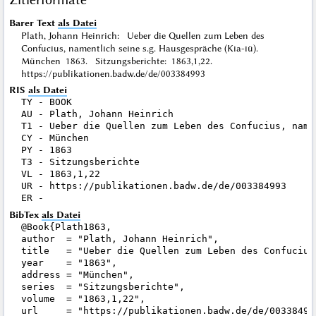
Barer Text
als Datei
Plath, Johann Heinrich: Ueber die Quellen zum Leben des
Confucius, namentlich seine s.g. Hausgespräche (Kia-iü).
München 1863. Sitzungsberichte: 1863,1,22.
https://publikationen.badw.de/de/003384993
RIS
als Datei
TY - BOOK

AU - Plath, Johann Heinrich

T1 - Ueber die Quellen zum Leben des Confucius, name
CY - München

PY - 1863

T3 - Sitzungsberichte

VL - 1863,1,22

UR - https://publikationen.badw.de/de/003384993

BibTex
als Datei
@Book{Plath1863,

author  = "Plath, Johann Heinrich",

title   = "Ueber die Quellen zum Leben des Confucius
year    = "1863",

address = "München",

series  = "Sitzungsberichte",

volume  = "1863,1,22",

url     = "https://publikationen.badw.de/de/003384993