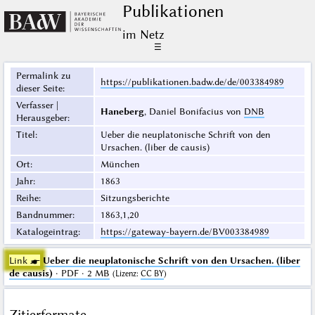
Publikationen
im Netz
☰
Permalink zu
https://publikationen.badw.de/de/003384989
dieser Seite
:
Verfasser |
Haneberg
, Daniel Bonifacius von
DNB
Herausgeber
:
Titel
:
Ueber die neuplatonische Schrift von den
Ursachen. (liber de causis)
Ort
:
München
Jahr
:
1863
Reihe
:
Sitzungsberichte
Bandnummer
:
1863,1,20
Katalogeintrag
:
https://gateway-bayern.de/BV003384989
Link ☛
Ueber die neuplatonische Schrift von den Ursachen. (liber
de causis)
· PDF · 2 MB
(
Lizenz
:
CC BY
)
Zitierformate