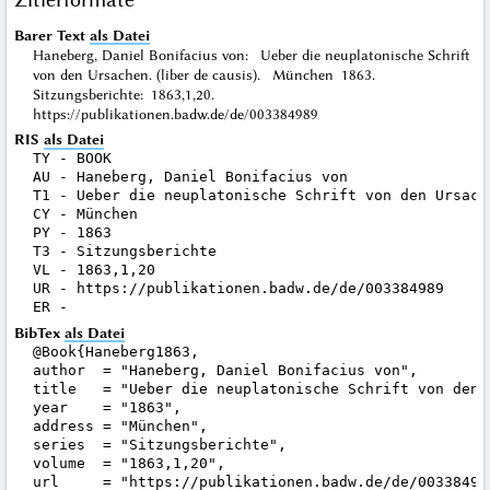
Barer Text
als Datei
Haneberg, Daniel Bonifacius von: Ueber die neuplatonische Schrift
von den Ursachen. (liber de causis). München 1863.
Sitzungsberichte: 1863,1,20.
https://publikationen.badw.de/de/003384989
RIS
als Datei
TY - BOOK

AU - Haneberg, Daniel Bonifacius von

T1 - Ueber die neuplatonische Schrift von den Ursache
CY - München

PY - 1863

T3 - Sitzungsberichte

VL - 1863,1,20

UR - https://publikationen.badw.de/de/003384989

BibTex
als Datei
@Book{Haneberg1863,

author  = "Haneberg, Daniel Bonifacius von",

title   = "Ueber die neuplatonische Schrift von den 
year    = "1863",

address = "München",

series  = "Sitzungsberichte",

volume  = "1863,1,20",

url     = "https://publikationen.badw.de/de/003384989