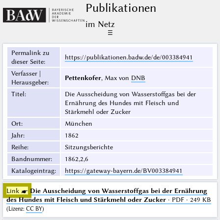
Publikationen
im Netz
☰
Permalink zu
https://publikationen.badw.de/de/003384941
dieser Seite
:
Verfasser |
Pettenkofer
, Max von
DNB
Herausgeber
:
Titel
:
Die Ausscheidung von Wasserstoffgas bei der
Ernährung des Hundes mit Fleisch und
Stärkmehl oder Zucker
Ort
:
München
Jahr
:
1862
Reihe
:
Sitzungsberichte
Bandnummer
:
1862,2,6
Katalogeintrag
:
https://gateway-bayern.de/BV003384941
Link ☛
Die Ausscheidung von Wasserstoffgas bei der Ernährung
des Hundes mit Fleisch und Stärkmehl oder Zucker
· PDF · 249 KB
(
Lizenz
:
CC BY
)