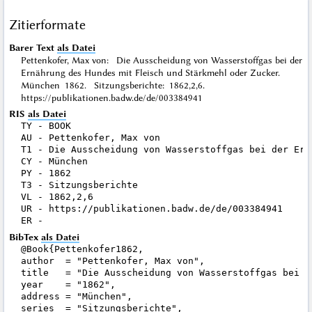
Zitierformate
Barer Text
als Datei
Pettenkofer, Max von: Die Ausscheidung von Wasserstoffgas bei der
Ernährung des Hundes mit Fleisch und Stärkmehl oder Zucker.
München 1862. Sitzungsberichte: 1862,2,6.
https://publikationen.badw.de/de/003384941
RIS
als Datei
TY - BOOK

AU - Pettenkofer, Max von

T1 - Die Ausscheidung von Wasserstoffgas bei der Ern
CY - München

PY - 1862

T3 - Sitzungsberichte

VL - 1862,2,6

UR - https://publikationen.badw.de/de/003384941

BibTex
als Datei
@Book{Pettenkofer1862,

author  = "Pettenkofer, Max von",

title   = "Die Ausscheidung von Wasserstoffgas bei d
year    = "1862",

address = "München",

series  = "Sitzungsberichte",
