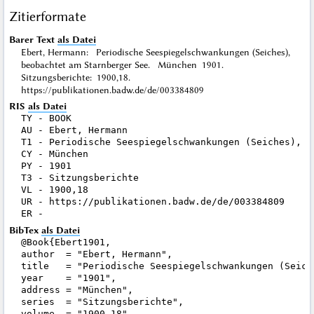
Zitierformate
Barer Text
als Datei
Ebert, Hermann: Periodische Seespiegelschwankungen (Seiches),
beobachtet am Starnberger See. München 1901.
Sitzungsberichte: 1900,18.
https://publikationen.badw.de/de/003384809
RIS
als Datei
TY - BOOK

AU - Ebert, Hermann

T1 - Periodische Seespiegelschwankungen (Seiches), b
CY - München

PY - 1901

T3 - Sitzungsberichte

VL - 1900,18

UR - https://publikationen.badw.de/de/003384809

BibTex
als Datei
@Book{Ebert1901,

author  = "Ebert, Hermann",

title   = "Periodische Seespiegelschwankungen (Seich
year    = "1901",

address = "München",

series  = "Sitzungsberichte",

volume  = "1900,18",
