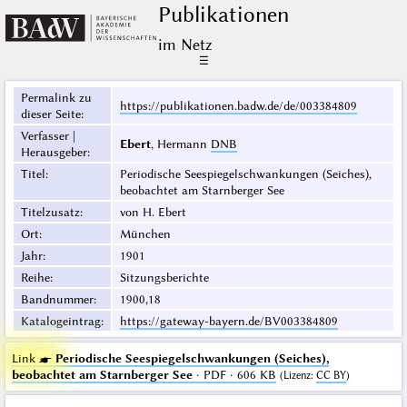
Publikationen
im Netz
☰
Permalink zu
https://publikationen.badw.de/de/003384809
dieser Seite
:
Verfasser |
Ebert
, Hermann
DNB
Herausgeber
:
Titel
:
Periodische Seespiegelschwankungen (Seiches),
beobachtet am Starnberger See
Titelzusatz
:
von H. Ebert
Ort
:
München
Jahr
:
1901
Reihe
:
Sitzungsberichte
Bandnummer
:
1900,18
Katalogeintrag
:
https://gateway-bayern.de/BV003384809
Link ☛
Periodische Seespiegelschwankungen (Seiches),
beobachtet am Starnberger See
· PDF · 606 KB
(
Lizenz
:
CC BY
)