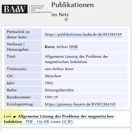
Publikationen
im Netz
☰
Permalink zu
https://publikationen.badw.de/de/003384769
dieser Seite
:
Verfasser |
Korn
, Arthur
DNB
Herausgeber
:
Titel
:
Allgemeine Lösung des Problems der
magnetischen Induktion
Titelzusatz
:
von Arthur Korn
Ort
:
München
Jahr
:
1902
Reihe
:
Sitzungsberichte
Bandnummer
:
1901,19
Katalogeintrag
:
https://gateway-bayern.de/BV003384769
Link ☛
Allgemeine Lösung des Problems der magnetischen
Induktion
· PDF · 146 KB
(
Lizenz
:
CC BY
)