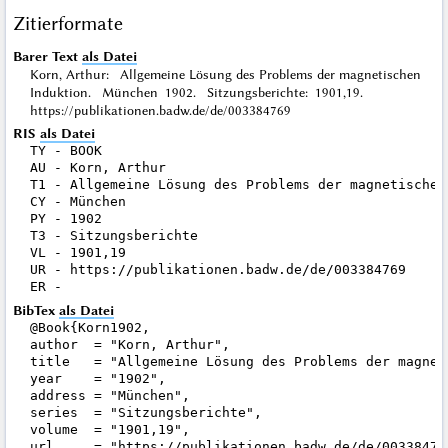
Zitierformate
Barer Text
als Datei
Korn, Arthur: Allgemeine Lösung des Problems der magnetischen
Induktion. München 1902. Sitzungsberichte: 1901,19.
https://publikationen.badw.de/de/003384769
RIS
als Datei
TY - BOOK

AU - Korn, Arthur

T1 - Allgemeine Lösung des Problems der magnetischen 
CY - München

PY - 1902

T3 - Sitzungsberichte

VL - 1901,19

UR - https://publikationen.badw.de/de/003384769

BibTex
als Datei
@Book{Korn1902,

author  = "Korn, Arthur",

title   = "Allgemeine Lösung des Problems der magneti
year    = "1902",

address = "München",

series  = "Sitzungsberichte",

volume  = "1901,19",

url     = "https://publikationen.badw.de/de/003384769