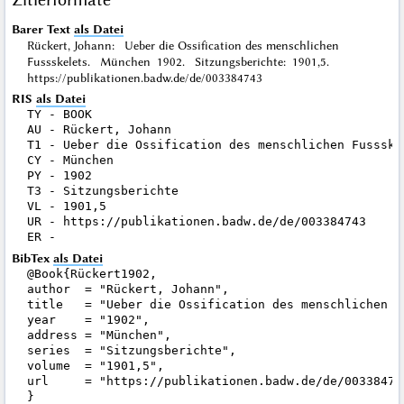
Barer Text
als Datei
Rückert, Johann: Ueber die Ossification des menschlichen
Fussskelets. München 1902. Sitzungsberichte: 1901,5.
https://publikationen.badw.de/de/003384743
RIS
als Datei
TY - BOOK

AU - Rückert, Johann

T1 - Ueber die Ossification des menschlichen Fussskel
CY - München

PY - 1902

T3 - Sitzungsberichte

VL - 1901,5

UR - https://publikationen.badw.de/de/003384743

BibTex
als Datei
@Book{Rückert1902,

author  = "Rückert, Johann",

title   = "Ueber die Ossification des menschlichen Fu
year    = "1902",

address = "München",

series  = "Sitzungsberichte",

volume  = "1901,5",

url     = "https://publikationen.badw.de/de/003384743