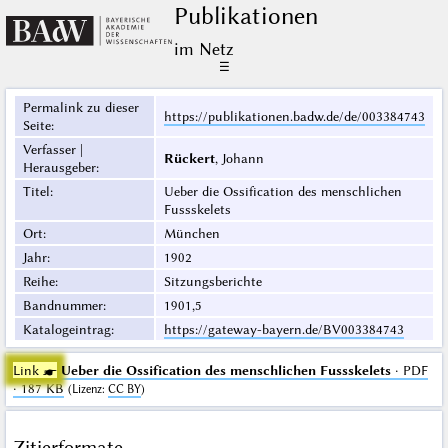
Publikationen
im Netz
☰
Permalink zu dieser
https://publikationen.badw.de/de/003384743
Seite
:
Verfasser |
Rückert
, Johann
Herausgeber
:
Titel
:
Ueber die Ossification des menschlichen
Fussskelets
Ort
:
München
Jahr
:
1902
Reihe
:
Sitzungsberichte
Bandnummer
:
1901,5
Katalogeintrag
:
https://gateway-bayern.de/BV003384743
Link ☛
Ueber die Ossification des menschlichen Fussskelets
· PDF
· 187 KB
(
Lizenz
:
CC BY
)
Zitierformate