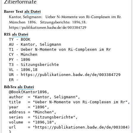
Zitierformate
Barer Text
als Datei
Kantor, Seligmann: Ueber N-Momente von Ri-Complexen im Rr.
München 1896. Sitzungsberichte: 1896,18.
https://publikationen.badw.de/de/003384729
RIS
als Datei
TY - BOOK

AU - Kantor, Seligmann

T1 - Ueber N-Momente von Ri-Complexen im Rr

CY - München

PY - 1896

T3 - Sitzungsberichte

VL - 1896,18

UR - https://publikationen.badw.de/de/003384729

BibTex
als Datei
@Book{Kantor1896,

author  = "Kantor, Seligmann",

title   = "Ueber N-Momente von Ri-Complexen im Rr",

year    = "1896",

address = "München",

series  = "Sitzungsberichte",

volume  = "1896,18",

url     = "https://publikationen.badw.de/de/003384729