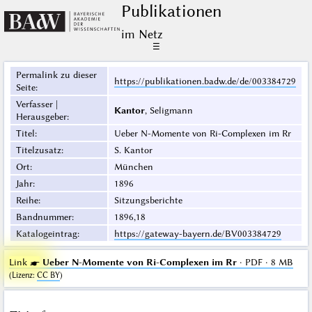
Publikationen
im Netz
☰
Permalink zu dieser
https://publikationen.badw.de/de/003384729
Seite
:
Verfasser |
Kantor
, Seligmann
Herausgeber
:
Titel
:
Ueber N-Momente von Ri-Complexen im Rr
Titelzusatz
:
S. Kantor
Ort
:
München
Jahr
:
1896
Reihe
:
Sitzungsberichte
Bandnummer
:
1896,18
Katalogeintrag
:
https://gateway-bayern.de/BV003384729
Link ☛
Ueber N-Momente von Ri-Complexen im Rr
· PDF · 8 MB
(
Lizenz
:
CC BY
)