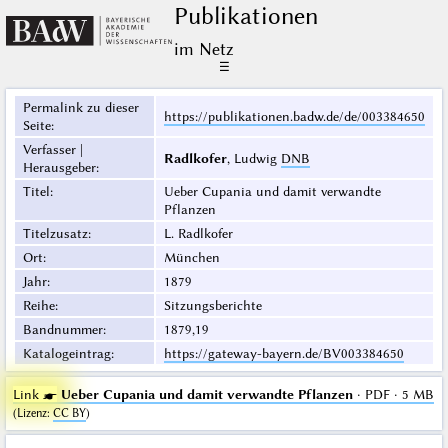
Publikationen
im Netz
☰
Permalink zu dieser
https://publikationen.badw.de/de/003384650
Seite
:
Verfasser |
Radlkofer
, Ludwig
DNB
Herausgeber
:
Titel
:
Ueber Cupania und damit verwandte
Pflanzen
Titelzusatz
:
L. Radlkofer
Ort
:
München
Jahr
:
1879
Reihe
:
Sitzungsberichte
Bandnummer
:
1879,19
Katalogeintrag
:
https://gateway-bayern.de/BV003384650
Link ☛
Ueber Cupania und damit verwandte Pflanzen
· PDF · 5 MB
(
Lizenz
:
CC BY
)