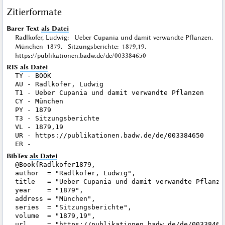
Zitierformate
Barer Text
als Datei
Radlkofer, Ludwig: Ueber Cupania und damit verwandte Pflanzen.
München 1879. Sitzungsberichte: 1879,19.
https://publikationen.badw.de/de/003384650
RIS
als Datei
TY - BOOK

AU - Radlkofer, Ludwig

T1 - Ueber Cupania und damit verwandte Pflanzen

CY - München

PY - 1879

T3 - Sitzungsberichte

VL - 1879,19

UR - https://publikationen.badw.de/de/003384650

BibTex
als Datei
@Book{Radlkofer1879,

author  = "Radlkofer, Ludwig",

title   = "Ueber Cupania und damit verwandte Pflanzen
year    = "1879",

address = "München",

series  = "Sitzungsberichte",

volume  = "1879,19",

url     = "https://publikationen.badw.de/de/003384650