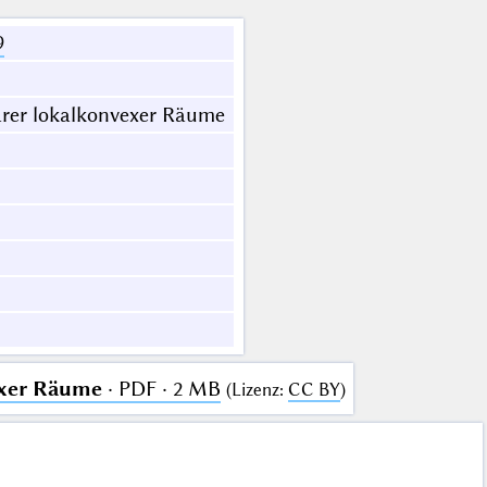
9
arer lokalkonvexer Räume
exer Räume
· PDF · 2 MB
(
Lizenz
:
CC BY
)