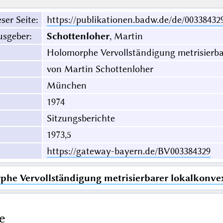
ser Seite
:
https://publikationen.badw.de/de/00338432
usgeber
:
Schottenloher
, Martin
Holomorphe Vervollständigung metrisierb
von Martin Schottenloher
München
1974
Sitzungsberichte
1973,5
https://gateway-bayern.de/BV003384329
he Vervollständigung metrisierbarer lokalkonv
e