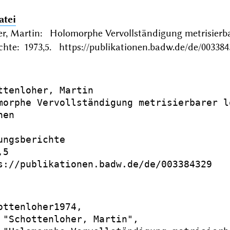
atei
er, Martin: Holomorphe Vervollständigung metrisie
chte: 1973,5. https://publikationen.badw.de/de/003384
ttenloher, Martin

morphe Vervollständigung metrisierbarer l
en

ungsberichte

5

s://publikationen.badw.de/de/003384329

ottenloher1974,

 "Schottenloher, Martin",
