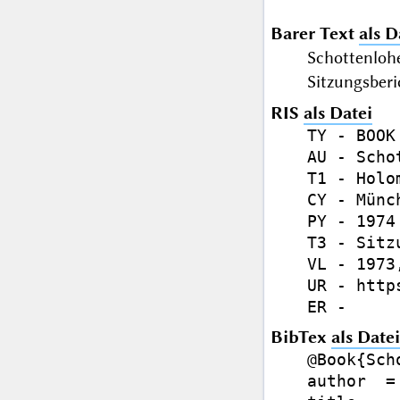
Barer Text
als D
Schottenloh
Sitzungsberi
RIS
als Datei
TY - BOOK

AU - Scho
T1 - Holo
CY - Münch
PY - 1974

T3 - Sitz
VL - 1973,
UR - http
BibTex
als Datei
@Book{Sch
author  =