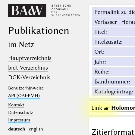
Permalink zu die
Verfasser | Hera
Publikationen
Titel
:
Titelzusatz
:
im Netz
Ort
:
Hauptverzeichnis
Jahr
:
bidt-Verzeichnis
Reihe
:
DGK-Verzeichnis
Bandnummer
:
Benutzerhinweise
Katalogeintrag
:
API (OAI-PMH)
Kontakt
Link ☛
Holomorp
Datenschutz
Impressum
deutsch
english
Zitierformat