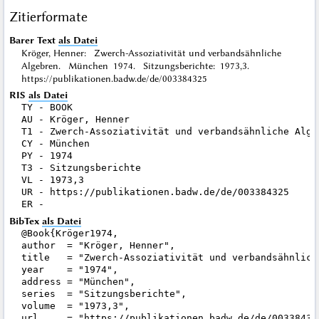
Zitierformate
Barer Text
als Datei
Kröger, Henner: Zwerch-Assoziativität und verbandsähnliche
Algebren. München 1974. Sitzungsberichte: 1973,3.
https://publikationen.badw.de/de/003384325
RIS
als Datei
TY - BOOK

AU - Kröger, Henner

T1 - Zwerch-Assoziativität und verbandsähnliche Algeb
CY - München

PY - 1974

T3 - Sitzungsberichte

VL - 1973,3

UR - https://publikationen.badw.de/de/003384325

BibTex
als Datei
@Book{Kröger1974,

author  = "Kröger, Henner",

title   = "Zwerch-Assoziativität und verbandsähnliche
year    = "1974",

address = "München",

series  = "Sitzungsberichte",

volume  = "1973,3",

url     = "https://publikationen.badw.de/de/003384325