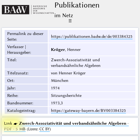
Publikationen
im Netz
☰
Permalink zu dieser
https://publikationen.badw.de/de/003384325
Seite
:
Verfasser |
Kröger
, Henner
Herausgeber
:
Titel
:
Zwerch-Assoziativität und
verbandsähnliche Algebren
Titelzusatz
:
von Henner Kröger
Ort
:
München
Jahr
:
1974
Reihe
:
Sitzungsberichte
Bandnummer
:
1973,3
Katalogeintrag
:
https://gateway-bayern.de/BV003384325
Link ☛
Zwerch-Assoziativität und verbandsähnliche Algebren
·
PDF · 5 MB
(
Lizenz
:
CC BY
)