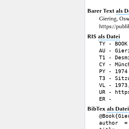
Barer Text
als D
Giering, Os
https://publ
RIS
als Datei
TY - BOOK

AU - Gier
T1 - Desm
CY - Münch
PY - 1974

T3 - Sitz
VL - 1973,
UR - http
BibTex
als Datei
@Book{Gie
author  =