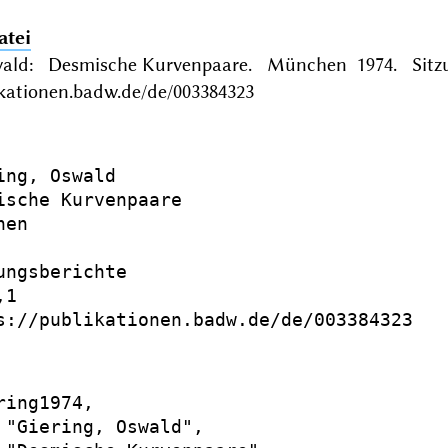
atei
wald: Desmische Kurvenpaare. München 1974. Sitzu
ikationen.badw.de/de/003384323
ing, Oswald

ische Kurvenpaare

en

ungsberichte

1

s://publikationen.badw.de/de/003384323

ring1974,

 "Giering, Oswald",
