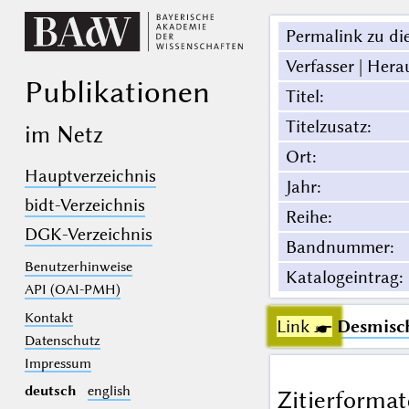
Permalink zu die
Verfasser | Hera
Publikationen
Titel
:
Titelzusatz
:
im Netz
Ort
:
Hauptverzeichnis
Jahr
:
bidt-Verzeichnis
Reihe
:
DGK-Verzeichnis
Bandnummer
:
Benutzerhinweise
Katalogeintrag
:
API (OAI-PMH)
Kontakt
Link ☛
Desmisc
Datenschutz
Impressum
deutsch
english
Zitierformat