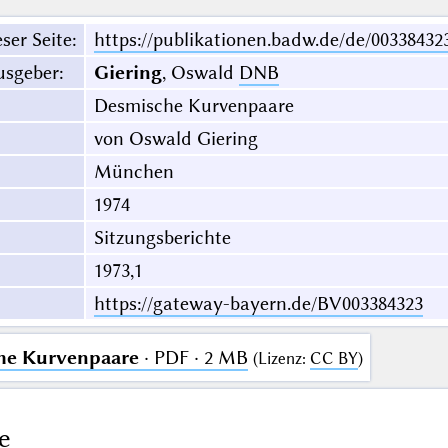
ser Seite
:
https://publikationen.badw.de/de/00338432
usgeber
:
Giering
, Oswald
DNB
Desmische Kurvenpaare
von Oswald Giering
München
1974
Sitzungsberichte
1973,1
https://gateway-bayern.de/BV003384323
he Kurvenpaare
· PDF · 2 MB
(
Lizenz
:
CC BY
)
e