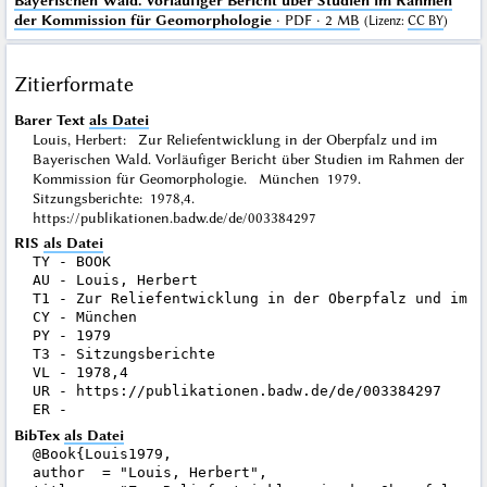
Bayerischen Wald. Vorläufiger Bericht über Studien im Rahmen
der Kommission für Geomorphologie
· PDF · 2 MB
(
Lizenz
:
CC BY
)
Zitierformate
Barer Text
als Datei
Louis, Herbert: Zur Reliefentwicklung in der Oberpfalz und im
Bayerischen Wald. Vorläufiger Bericht über Studien im Rahmen der
Kommission für Geomorphologie. München 1979.
Sitzungsberichte: 1978,4.
https://publikationen.badw.de/de/003384297
RIS
als Datei
TY - BOOK

AU - Louis, Herbert

T1 - Zur Reliefentwicklung in der Oberpfalz und im B
CY - München

PY - 1979

T3 - Sitzungsberichte

VL - 1978,4

UR - https://publikationen.badw.de/de/003384297

BibTex
als Datei
@Book{Louis1979,

author  = "Louis, Herbert",
