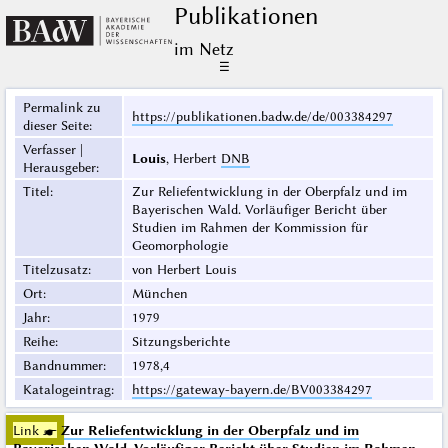
Publikationen
im Netz
☰
Permalink zu
https://publikationen.badw.de/de/003384297
dieser Seite
:
Verfasser |
Louis
, Herbert
DNB
Herausgeber
:
Titel
:
Zur Reliefentwicklung in der Oberpfalz und im
Bayerischen Wald. Vorläufiger Bericht über
Studien im Rahmen der Kommission für
Geomorphologie
Titelzusatz
:
von Herbert Louis
Ort
:
München
Jahr
:
1979
Reihe
:
Sitzungsberichte
Bandnummer
:
1978,4
Katalogeintrag
:
https://gateway-bayern.de/BV003384297
Link ☛
Zur Reliefentwicklung in der Oberpfalz und im