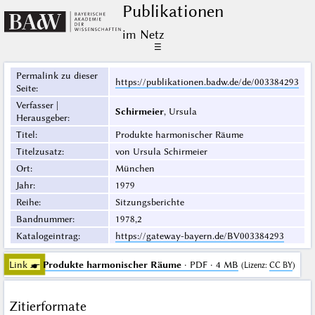
Publikationen
im Netz
☰
Permalink zu dieser
https://publikationen.badw.de/de/003384293
Seite
:
Verfasser |
Schirmeier
, Ursula
Herausgeber
:
Titel
:
Produkte harmonischer Räume
Titelzusatz
:
von Ursula Schirmeier
Ort
:
München
Jahr
:
1979
Reihe
:
Sitzungsberichte
Bandnummer
:
1978,2
Katalogeintrag
:
https://gateway-bayern.de/BV003384293
Link ☛
Produkte harmonischer Räume
· PDF · 4 MB
(
Lizenz
:
CC BY
)
Zitierformate