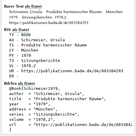
Barer Text
als Datei
Schirmeier, Ursula: Produkte harmonischer Räume. München
1979. Sitzungsberichte: 1978,2.
https://publikationen.badw.de/de/003384293
RIS
als Datei
TY - BOOK

AU - Schirmeier, Ursula

T1 - Produkte harmonischer Räume

CY - München

PY - 1979

T3 - Sitzungsberichte

VL - 1978,2

UR - https://publikationen.badw.de/de/003384293

BibTex
als Datei
@Book{Schirmeier1979,

author  = "Schirmeier, Ursula",

title   = "Produkte harmonischer Räume",

year    = "1979",

address = "München",

series  = "Sitzungsberichte",

volume  = "1978,2",

url     = "https://publikationen.badw.de/de/003384293