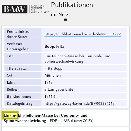
Publikationen
im Netz
☰
Permalink zu
https://publikationen.badw.de/de/003384279
dieser Seite
:
Verfasser |
Bopp
, Fritz
Herausgeber
:
Titel
:
Ein-Teilchen-Masse bei Coulomb- und
Spinorwechselwirkung
Titelzusatz
:
Fritz Bopp
Ort
:
München
Jahr
:
1978
Reihe
:
Sitzungsberichte
Bandnummer
:
1977,6
Katalogeintrag
:
https://gateway-bayern.de/BV003384279
Link ☛
Ein-Teilchen-Masse bei Coulomb- und
Spinorwechselwirkung
· PDF · 2 MB
(
Lizenz
:
CC BY
)