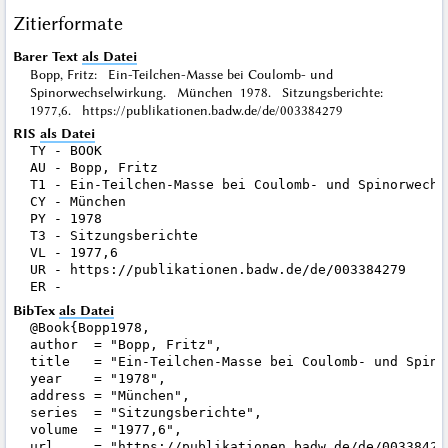
Zitierformate
Barer Text
als Datei
Bopp, Fritz: Ein-Teilchen-Masse bei Coulomb- und
Spinorwechselwirkung. München 1978. Sitzungsberichte:
1977,6. https://publikationen.badw.de/de/003384279
RIS
als Datei
TY - BOOK

AU - Bopp, Fritz

T1 - Ein-Teilchen-Masse bei Coulomb- und Spinorwechse
CY - München

PY - 1978

T3 - Sitzungsberichte

VL - 1977,6

UR - https://publikationen.badw.de/de/003384279

BibTex
als Datei
@Book{Bopp1978,

author  = "Bopp, Fritz",

title   = "Ein-Teilchen-Masse bei Coulomb- und Spinor
year    = "1978",

address = "München",

series  = "Sitzungsberichte",

volume  = "1977,6",

url     = "https://publikationen.badw.de/de/003384279