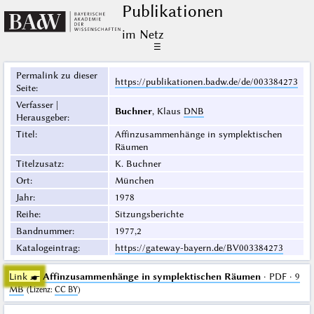
Publikationen
im Netz
☰
Permalink zu dieser
https://publikationen.badw.de/de/003384273
Seite
:
Verfasser |
Buchner
, Klaus
DNB
Herausgeber
:
Titel
:
Affinzusammenhänge in symplektischen
Räumen
Titelzusatz
:
K. Buchner
Ort
:
München
Jahr
:
1978
Reihe
:
Sitzungsberichte
Bandnummer
:
1977,2
Katalogeintrag
:
https://gateway-bayern.de/BV003384273
Link ☛
Affinzusammenhänge in symplektischen Räumen
· PDF · 9
MB
(
Lizenz
:
CC BY
)