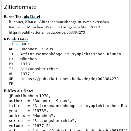
Zitierformate
Barer Text
als Datei
Buchner, Klaus: Affinzusammenhänge in symplektischen
Räumen. München 1978. Sitzungsberichte: 1977,2.
https://publikationen.badw.de/de/003384273
RIS
als Datei
TY - BOOK

AU - Buchner, Klaus

T1 - Affinzusammenhänge in symplektischen Räumen

CY - München

PY - 1978

T3 - Sitzungsberichte

VL - 1977,2

UR - https://publikationen.badw.de/de/003384273

BibTex
als Datei
@Book{Buchner1978,

author  = "Buchner, Klaus",

title   = "Affinzusammenhänge in symplektischen Räume
year    = "1978",

address = "München",

series  = "Sitzungsberichte",

volume  = "1977,2",

url     = "https://publikationen.badw.de/de/003384273